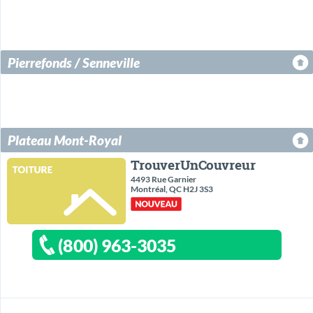
Pierrefonds / Senneville
Plateau Mont-Royal
TrouverUnCouvreur
4493 Rue Garnier
Montréal, QC H2J 3S3
(800) 963-3035