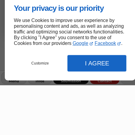
Your privacy is our priority
Toiture commerciale
Installation, entretien et réparation de
We use Cookies to improve user experience by
toitures commerciales.
personalising content and ads, as well as analyzing
traffic and optimizing social networks functionalities.
By clicking "I Agree" you consent to the use of
Cookies from our providers
Google
Facebook
.
Entrepreneur en toiture
I AGREE
Customize
Chez Les
Toitures S.S
, nous ne nous
Menu
Infos
Soumission
Contact
contentons pas de réparer des
structures endommagées. Nous
bâtissons des relations durables avec
nos clients de Boucherville et au-delà.
Votre tranquillité d'esprit est notre
Fermer
Fermer
priorité, c’est pourquoi nous déployons
tous nos moyens pour réussir votre
Fermer