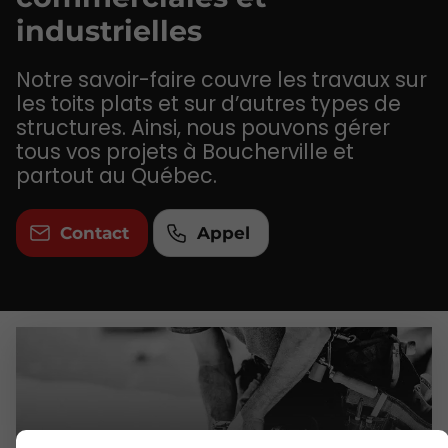
industrielles
Notre savoir-faire couvre les travaux sur
les toits plats et sur d’autres types de
structures. Ainsi, nous pouvons gérer
tous vos projets à Boucherville et
partout au Québec.
Contact
Appel