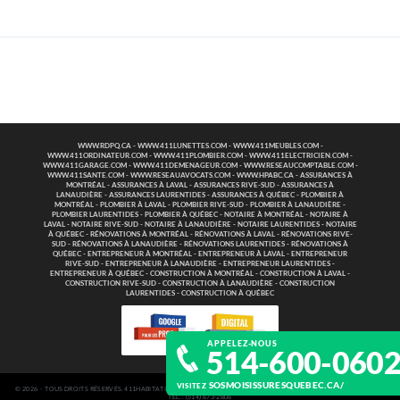
WWW.RDPQ.CA
-
WWW.411LUNETTES.COM
-
WWW.411MEUBLES.COM
-
WWW.411ORDINATEUR.COM
-
WWW.411PLOMBIER.COM
-
WWW.411ELECTRICIEN.COM
-
WWW.411GARAGE.COM
-
WWW.411DEMENAGEUR.COM
-
WWW.RESEAUCOMPTABLE.COM
-
WWW.411SANTE.COM
-
WWW.RESEAUAVOCATS.COM
-
WWW.HPABC.CA
-
ASSURANCES À
MONTRÉAL
-
ASSURANCES À LAVAL
-
ASSURANCES RIVE-SUD
-
ASSURANCES À
LANAUDIÈRE
-
ASSURANCES LAURENTIDES
-
ASSURANCES À QUÉBEC
-
PLOMBIER À
MONTRÉAL
-
PLOMBIER À LAVAL
-
PLOMBIER RIVE-SUD
-
PLOMBIER À LANAUDIÈRE
-
PLOMBIER LAURENTIDES
-
PLOMBIER À QUÉBEC
-
NOTAIRE À MONTRÉAL
-
NOTAIRE À
LAVAL
-
NOTAIRE RIVE-SUD
-
NOTAIRE À LANAUDIÈRE
-
NOTAIRE LAURENTIDES
-
NOTAIRE
À QUÉBEC
-
RÉNOVATIONS À MONTRÉAL
-
RÉNOVATIONS À LAVAL
-
RÉNOVATIONS RIVE-
SUD
-
RÉNOVATIONS À LANAUDIÈRE
-
RÉNOVATIONS LAURENTIDES
-
RÉNOVATIONS À
QUÉBEC
-
ENTREPRENEUR À MONTRÉAL
-
ENTREPRENEUR À LAVAL
-
ENTREPRENEUR
RIVE-SUD
-
ENTREPRENEUR À LANAUDIÈRE
-
ENTREPRENEUR LAURENTIDES
-
ENTREPRENEUR À QUÉBEC
-
CONSTRUCTION À MONTRÉAL
-
CONSTRUCTION À LAVAL
-
CONSTRUCTION RIVE-SUD
-
CONSTRUCTION À LANAUDIÈRE
-
CONSTRUCTION
LAURENTIDES
-
CONSTRUCTION À QUÉBEC
APPELEZ-NOUS
514-600-060
SOSMOISISSURESQUEBEC.CA/
VISITEZ
© 2026 - TOUS DROITS RÉSERVÉS. 411HABITATION - 2160 DE LA MONTAGNE SUITE 740 MONTREAL QUEBEC H3G 2T3
TÉL. : (514) 673‑2806