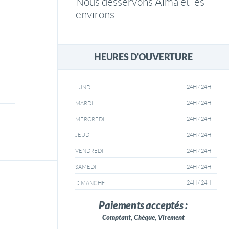
Nous desservons Alma et les
environs
HEURES D'OUVERTURE
24H / 24H
LUNDI
24H / 24H
MARDI
24H / 24H
MERCREDI
24H / 24H
JEUDI
24H / 24H
VENDREDI
24H / 24H
SAMEDI
24H / 24H
DIMANCHE
Paiements acceptés :
Comptant, Chèque, Virement