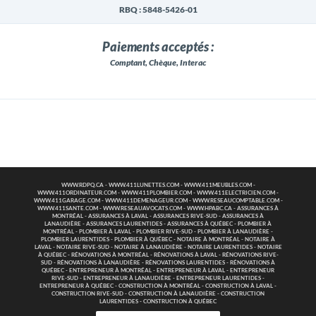
RBQ : 5848-5426-01
Paiements acceptés :
Comptant, Chèque, Interac
WWW.RDPQ.CA
-
WWW.411LUNETTES.COM
-
WWW.411MEUBLES.COM
-
WWW.411ORDINATEUR.COM
-
WWW.411PLOMBIER.COM
-
WWW.411ELECTRICIEN.COM
-
WWW.411GARAGE.COM
-
WWW.411DEMENAGEUR.COM
-
WWW.RESEAUCOMPTABLE.COM
-
WWW.411SANTE.COM
-
WWW.RESEAUAVOCATS.COM
-
WWW.HPABC.CA
-
ASSURANCES À
MONTRÉAL
-
ASSURANCES À LAVAL
-
ASSURANCES RIVE-SUD
-
ASSURANCES À
LANAUDIÈRE
-
ASSURANCES LAURENTIDES
-
ASSURANCES À QUÉBEC
-
PLOMBIER À
MONTRÉAL
-
PLOMBIER À LAVAL
-
PLOMBIER RIVE-SUD
-
PLOMBIER À LANAUDIÈRE
-
PLOMBIER LAURENTIDES
-
PLOMBIER À QUÉBEC
-
NOTAIRE À MONTRÉAL
-
NOTAIRE À
LAVAL
-
NOTAIRE RIVE-SUD
-
NOTAIRE À LANAUDIÈRE
-
NOTAIRE LAURENTIDES
-
NOTAIRE
À QUÉBEC
-
RÉNOVATIONS À MONTRÉAL
-
RÉNOVATIONS À LAVAL
-
RÉNOVATIONS RIVE-
SUD
-
RÉNOVATIONS À LANAUDIÈRE
-
RÉNOVATIONS LAURENTIDES
-
RÉNOVATIONS À
QUÉBEC
-
ENTREPRENEUR À MONTRÉAL
-
ENTREPRENEUR À LAVAL
-
ENTREPRENEUR
RIVE-SUD
-
ENTREPRENEUR À LANAUDIÈRE
-
ENTREPRENEUR LAURENTIDES
-
ENTREPRENEUR À QUÉBEC
-
CONSTRUCTION À MONTRÉAL
-
CONSTRUCTION À LAVAL
-
CONSTRUCTION RIVE-SUD
-
CONSTRUCTION À LANAUDIÈRE
-
CONSTRUCTION
LAURENTIDES
-
CONSTRUCTION À QUÉBEC