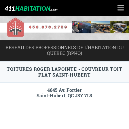
411
HABITATION
.COM
RÉSEAU DES PROFESSIONNELS DE L'HABITATION DU
QUÉBEC (RPHQ)
TOITURES ROGER LAPOINTE - COUVREUR TOIT
PLAT SAINT-HUBERT
4645 Av. Fortier
Saint-Hubert, QC J3Y 7L3