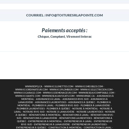
COURRIEL : INFO@TOITURESRLAPOINTE.COM
Paiements acceptés :
Chèque, Comptant, Virement Interac
WWW.RDPQ.CA
-
WWW.411LUNETTES.COM
-
WWW.411MEUBLES.COM
-
WWW.411ORDINATEUR.COM
-
WWW.411PLOMBIER.COM
-
WWW.411ELECTRICIEN.COM
-
WWW.411GARAGE.COM
-
WWW.411DEMENAGEUR.COM
-
WWW.RESEAUCOMPTABLE.COM
-
WWW.411SANTE.COM
-
WWW.RESEAUAVOCATS.COM
-
WWW.HPABC.CA
-
ASSURANCES À
MONTRÉAL
-
ASSURANCES À LAVAL
-
ASSURANCES RIVE-SUD
-
ASSURANCES À
LANAUDIÈRE
-
ASSURANCES LAURENTIDES
-
ASSURANCES À QUÉBEC
-
PLOMBIER À
MONTRÉAL
-
PLOMBIER À LAVAL
-
PLOMBIER RIVE-SUD
-
PLOMBIER À LANAUDIÈRE
-
PLOMBIER LAURENTIDES
-
PLOMBIER À QUÉBEC
-
NOTAIRE À MONTRÉAL
-
NOTAIRE À
LAVAL
-
NOTAIRE RIVE-SUD
-
NOTAIRE À LANAUDIÈRE
-
NOTAIRE LAURENTIDES
-
NOTAIRE
À QUÉBEC
-
RÉNOVATIONS À MONTRÉAL
-
RÉNOVATIONS À LAVAL
-
RÉNOVATIONS RIVE-
SUD
-
RÉNOVATIONS À LANAUDIÈRE
-
RÉNOVATIONS LAURENTIDES
-
RÉNOVATIONS À
QUÉBEC
-
ENTREPRENEUR À MONTRÉAL
-
ENTREPRENEUR À LAVAL
-
ENTREPRENEUR
RIVE-SUD
-
ENTREPRENEUR À LANAUDIÈRE
-
ENTREPRENEUR LAURENTIDES
-
ENTREPRENEUR À QUÉBEC
-
CONSTRUCTION À MONTRÉAL
-
CONSTRUCTION À LAVAL
-