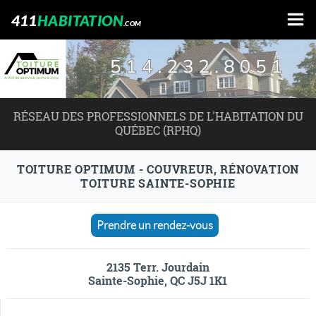
411
HABITATION
.COM
RÉSEAU DES PROFESSIONNELS DE L'HABITATION DU
QUÉBEC (RPHQ)
TOITURE OPTIMUM - COUVREUR, RÉNOVATION
TOITURE SAINTE-SOPHIE
Prendre un rendez-vous
2135 Terr. Jourdain
Sainte-Sophie, QC J5J 1K1