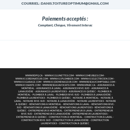
COURRIEL : DANIS.TOITUREOPTIMUM@GMAIL.COM
Paiements acceptés :
Comptant, Chèque, Virement Interac
WWW.RDPQ.CA
-
WWW.411LUNETTES.COM
-
WWW.411MEUBLES.COM
-
WWW.411ORDINATEUR.COM
-
WWW.411PLOMBIER.COM
-
WWW.411ELECTRICIEN.COM
-
WWW.411GARAGE.COM
-
WWW.411DEMENAGEUR.COM
-
WWW.RESEAUCOMPTABLE.COM
-
WWW.411SANTE.COM
-
WWW.RESEAUAVOCATS.COM
-
WWW.HPABC.CA
-
ASSURANCES À
MONTRÉAL
-
ASSURANCES À LAVAL
-
ASSURANCES RIVE-SUD
-
ASSURANCES À
LANAUDIÈRE
-
ASSURANCES LAURENTIDES
-
ASSURANCES À QUÉBEC
-
PLOMBIER À
MONTRÉAL
-
PLOMBIER À LAVAL
-
PLOMBIER RIVE-SUD
-
PLOMBIER À LANAUDIÈRE
-
PLOMBIER LAURENTIDES
-
PLOMBIER À QUÉBEC
-
NOTAIRE À MONTRÉAL
-
NOTAIRE À
LAVAL
-
NOTAIRE RIVE-SUD
-
NOTAIRE À LANAUDIÈRE
-
NOTAIRE LAURENTIDES
-
NOTAIRE
À QUÉBEC
-
RÉNOVATIONS À MONTRÉAL
-
RÉNOVATIONS À LAVAL
-
RÉNOVATIONS RIVE-
SUD
-
RÉNOVATIONS À LANAUDIÈRE
-
RÉNOVATIONS LAURENTIDES
-
RÉNOVATIONS À
QUÉBEC
-
ENTREPRENEUR À MONTRÉAL
-
ENTREPRENEUR À LAVAL
-
ENTREPRENEUR
RIVE-SUD
-
ENTREPRENEUR À LANAUDIÈRE
-
ENTREPRENEUR LAURENTIDES
-
ENTREPRENEUR À QUÉBEC
-
CONSTRUCTION À MONTRÉAL
-
CONSTRUCTION À LAVAL
-
CONSTRUCTION RIVE-SUD
-
CONSTRUCTION À LANAUDIÈRE
-
CONSTRUCTION
LAURENTIDES
-
CONSTRUCTION À QUÉBEC