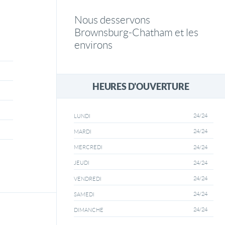
Nous desservons
Brownsburg-Chatham et les
environs
HEURES D'OUVERTURE
24/24
LUNDI
24/24
MARDI
24/24
MERCREDI
24/24
JEUDI
24/24
VENDREDI
24/24
SAMEDI
24/24
DIMANCHE