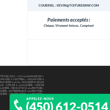
COURRIEL : KEVIN@TOITURESKNF.COM
Paiements acceptés :
Chèque, Virement Interac, Comptant
TRICIEN.COM
-
WWW.411GARAGE.COM
-
URANCES À MONTRÉAL
-
ASSURANCES À
-
PLOMBIER À LAVAL
-
PLOMBIER RIVE-SUD
SUD
-
NOTAIRE À LANAUDIÈRE
-
NOTAIRE
AUDIÈRE
-
RÉNOVATIONS LAURENTIDES
-
DIÈRE
-
ENTREPRENEUR LAURENTIDES
-
UDIÈRE
-
CONSTRUCTION LAURENTIDES
-
APPELEZ-NOUS
(450) 612-0514