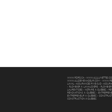
WWW.RDPQ.CA
-
WWW.411LUNETTES.C
WWW.411DEMENAGEUR.COM
-
WWW.RE
LAVAL
-
ASSURANCES RIVE-SUD
-
ASSURA
-
PLOMBIER À LANAUDIÈRE
-
PLOMBIER
LAURENTIDES
-
NOTAIRE À QUÉBEC
-
RÉ
RÉNOVATIONS À QUÉBEC
-
ENTREPREN
ENTREPRENEUR À QUÉBEC
-
CONSTRUCT
CONSTRUCTION À QUÉBEC