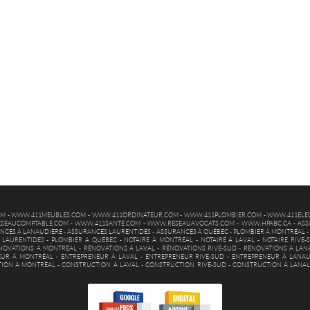
OM
-
WWW.411MEUBLES.COM
-
WWW.411ORDINATEUR.COM
-
WWW.411PLOMBIER.COM
-
WWW.411ELEC
SEAUCOMPTABLE.COM
-
WWW.411SANTE.COM
-
WWW.RESEAUAVOCATS.COM
-
WWW.HPABC.CA
-
ASS
NCES À LANAUDIÈRE
-
ASSURANCES LAURENTIDES
-
ASSURANCES À QUÉBEC
-
PLOMBIER À MONTRÉAL
 LAURENTIDES
-
PLOMBIER À QUÉBEC
-
NOTAIRE À MONTRÉAL
-
NOTAIRE À LAVAL
-
NOTAIRE RIVE-
NOVATIONS À MONTRÉAL
-
RÉNOVATIONS À LAVAL
-
RÉNOVATIONS RIVE-SUD
-
RÉNOVATIONS À LAN
EUR À MONTRÉAL
-
ENTREPRENEUR À LAVAL
-
ENTREPRENEUR RIVE-SUD
-
ENTREPRENEUR À LANAU
ION À MONTRÉAL
-
CONSTRUCTION À LAVAL
-
CONSTRUCTION RIVE-SUD
-
CONSTRUCTION À LANA