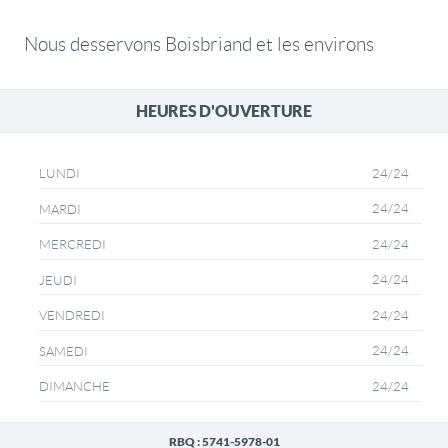
Nous desservons Boisbriand et les environs
HEURES D'OUVERTURE
24/24
LUNDI
24/24
MARDI
24/24
MERCREDI
24/24
JEUDI
24/24
VENDREDI
24/24
SAMEDI
24/24
DIMANCHE
RBQ : 5741-5978-01