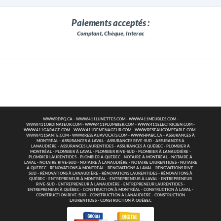
Paiements acceptés :
Comptant, Chèque, Interac
WWW.RDPQ.CA
-
WWW.411LUNETTES.COM
-
WWW.411MEUBLES.COM
-
WWW.411ORDINATEUR.COM
-
WWW.411PLOMBIER.COM
-
WWW.411ELECTRICIEN.COM
-
WWW.411GARAGE.COM
-
WWW.411DEMENAGEUR.COM
-
WWW.RESEAUCOMPTABLE.COM
-
WWW.411SANTE.COM
-
WWW.RESEAUAVOCATS.COM
-
WWW.HPABC.CA
-
ASSURANCES À
MONTRÉAL
-
ASSURANCES À LAVAL
-
ASSURANCES RIVE-SUD
-
ASSURANCES À
LANAUDIÈRE
-
ASSURANCES LAURENTIDES
-
ASSURANCES À QUÉBEC
-
PLOMBIER À
MONTRÉAL
-
PLOMBIER À LAVAL
-
PLOMBIER RIVE-SUD
-
PLOMBIER À LANAUDIÈRE
-
PLOMBIER LAURENTIDES
-
PLOMBIER À QUÉBEC
-
NOTAIRE À MONTRÉAL
-
NOTAIRE À
LAVAL
-
NOTAIRE RIVE-SUD
-
NOTAIRE À LANAUDIÈRE
-
NOTAIRE LAURENTIDES
-
NOTAIRE
À QUÉBEC
-
RÉNOVATIONS À MONTRÉAL
-
RÉNOVATIONS À LAVAL
-
RÉNOVATIONS RIVE-
SUD
-
RÉNOVATIONS À LANAUDIÈRE
-
RÉNOVATIONS LAURENTIDES
-
RÉNOVATIONS À
QUÉBEC
-
ENTREPRENEUR À MONTRÉAL
-
ENTREPRENEUR À LAVAL
-
ENTREPRENEUR
RIVE-SUD
-
ENTREPRENEUR À LANAUDIÈRE
-
ENTREPRENEUR LAURENTIDES
-
ENTREPRENEUR À QUÉBEC
-
CONSTRUCTION À MONTRÉAL
-
CONSTRUCTION À LAVAL
-
CONSTRUCTION RIVE-SUD
-
CONSTRUCTION À LANAUDIÈRE
-
CONSTRUCTION
LAURENTIDES
-
CONSTRUCTION À QUÉBEC