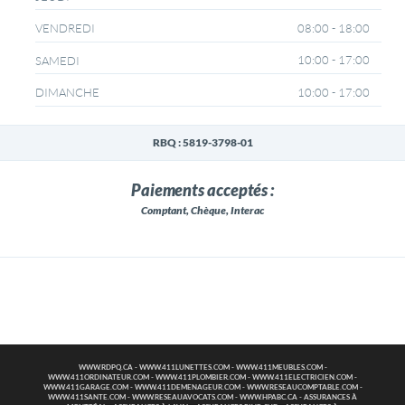
08:00 - 18:00
VENDREDI
10:00 - 17:00
SAMEDI
10:00 - 17:00
DIMANCHE
RBQ : 5819-3798-01
Paiements acceptés :
Comptant, Chèque, Interac
WWW.RDPQ.CA
-
WWW.411LUNETTES.COM
-
WWW.411MEUBLES.COM
-
WWW.411ORDINATEUR.COM
-
WWW.411PLOMBIER.COM
-
WWW.411ELECTRICIEN.COM
-
WWW.411GARAGE.COM
-
WWW.411DEMENAGEUR.COM
-
WWW.RESEAUCOMPTABLE.COM
-
WWW.411SANTE.COM
-
WWW.RESEAUAVOCATS.COM
-
WWW.HPABC.CA
-
ASSURANCES À