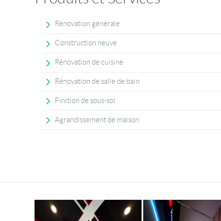
Rénovation générale
Construction neuve
Rénovation de cuisine
Rénovation de salle de bain
Finition de sous-sol
Agrandissement de maison