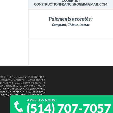
COURRIEL :
CONSTRUCTIONFRANCISROGER@GMAIL.COM
Paiements acceptés :
Comptant, Chèque, Interac
TRICIEN.COM
-
WWW.411GARAGE.COM
-
URANCES À MONTRÉAL
-
ASSURANCES À
-
PLOMBIER À LAVAL
-
PLOMBIER RIVE-SUD
SUD
-
NOTAIRE À LANAUDIÈRE
-
NOTAIRE
AUDIÈRE
-
RÉNOVATIONS LAURENTIDES
-
DIÈRE
-
ENTREPRENEUR LAURENTIDES
-
UDIÈRE
-
CONSTRUCTION LAURENTIDES
-
APPELEZ-NOUS
(514) 707-7057