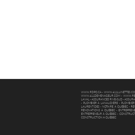
WWW.RDPQ.CA
-
WWW.411LUNETTES.C
WWW.411DEMENAGEUR.COM
-
WWW.RE
LAVAL
-
ASSURANCES RIVE-SUD
-
ASSURA
-
PLOMBIER À LANAUDIÈRE
-
PLOMBIER
LAURENTIDES
-
NOTAIRE À QUÉBEC
-
RÉ
RÉNOVATIONS À QUÉBEC
-
ENTREPREN
ENTREPRENEUR À QUÉBEC
-
CONSTRUCT
CONSTRUCTION À QUÉBEC