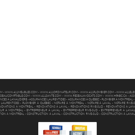
OM
-
WWW.411MEUBLES.COM
-
WWW.411ORDINATEUR.COM
-
WWW.411PLOMBIER.COM
-
WWW.411ELEC
SEAUCOMPTABLE.COM
-
WWW.411SANTE.COM
-
WWW.RESEAUAVOCATS.COM
-
WWW.HPABC.CA
-
ASS
NCES À LANAUDIÈRE
-
ASSURANCES LAURENTIDES
-
ASSURANCES À QUÉBEC
-
PLOMBIER À MONTRÉAL
 LAURENTIDES
-
PLOMBIER À QUÉBEC
-
NOTAIRE À MONTRÉAL
-
NOTAIRE À LAVAL
-
NOTAIRE RIVE-
NOVATIONS À MONTRÉAL
-
RÉNOVATIONS À LAVAL
-
RÉNOVATIONS RIVE-SUD
-
RÉNOVATIONS À LAN
EUR À MONTRÉAL
-
ENTREPRENEUR À LAVAL
-
ENTREPRENEUR RIVE-SUD
-
ENTREPRENEUR À LANAU
ION À MONTRÉAL
-
CONSTRUCTION À LAVAL
-
CONSTRUCTION RIVE-SUD
-
CONSTRUCTION À LANA