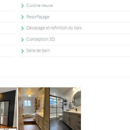
Cuisine neuve
Resurfaçage
Décapage et refinition du bois
Conception 3D
Salle de bain