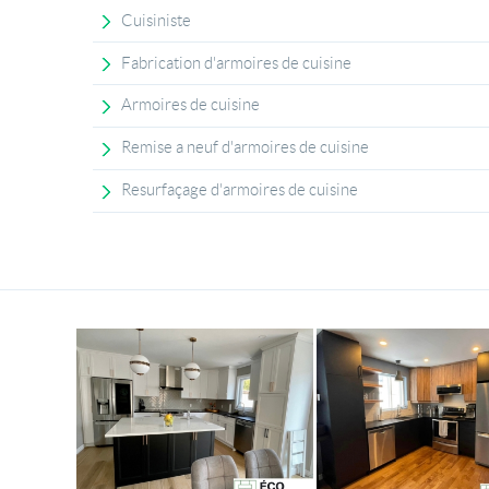
Cuisiniste
Fabrication d'armoires de cuisine
Armoires de cuisine
Remise a neuf d'armoires de cuisine
Resurfaçage d'armoires de cuisine