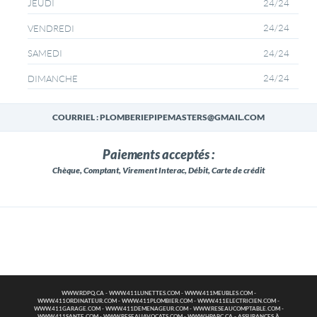
24/24
JEUDI
24/24
VENDREDI
24/24
SAMEDI
24/24
DIMANCHE
COURRIEL : PLOMBERIEPIPEMASTERS@GMAIL.COM
Paiements acceptés :
Chèque, Comptant, Virement Interac, Débit, Carte de crédit
WWW.RDPQ.CA
-
WWW.411LUNETTES.COM
-
WWW.411MEUBLES.COM
-
WWW.411ORDINATEUR.COM
-
WWW.411PLOMBIER.COM
-
WWW.411ELECTRICIEN.COM
-
WWW.411GARAGE.COM
-
WWW.411DEMENAGEUR.COM
-
WWW.RESEAUCOMPTABLE.COM
-
WWW.411SANTE.COM
-
WWW.RESEAUAVOCATS.COM
-
WWW.HPABC.CA
-
ASSURANCES À