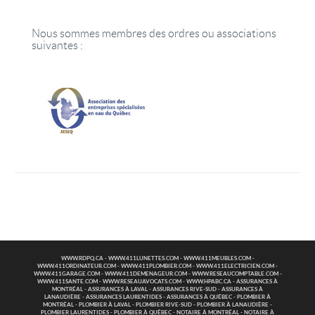
Nous sommes membres des ordres ou associations
suivantes :
WWW.RDPQ.CA
-
WWW.411LUNETTES.COM
-
WWW.411MEUBLES.COM
-
WWW.411ORDINATEUR.COM
-
WWW.411PLOMBIER.COM
-
WWW.411ELECTRICIEN.COM
-
WWW.411GARAGE.COM
-
WWW.411DEMENAGEUR.COM
-
WWW.RESEAUCOMPTABLE.COM
-
WWW.411SANTE.COM
-
WWW.RESEAUAVOCATS.COM
-
WWW.HPABC.CA
-
ASSURANCES À
MONTRÉAL
-
ASSURANCES À LAVAL
-
ASSURANCES RIVE-SUD
-
ASSURANCES À
LANAUDIÈRE
-
ASSURANCES LAURENTIDES
-
ASSURANCES À QUÉBEC
-
PLOMBIER À
MONTRÉAL
-
PLOMBIER À LAVAL
-
PLOMBIER RIVE-SUD
-
PLOMBIER À LANAUDIÈRE
-
PLOMBIER LAURENTIDES
-
PLOMBIER À QUÉBEC
-
NOTAIRE À MONTRÉAL
-
NOTAIRE À