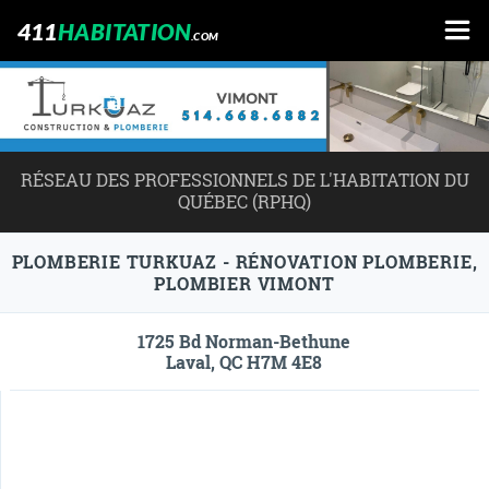
411
HABITATION
.COM
RÉSEAU DES PROFESSIONNELS DE L'HABITATION DU
QUÉBEC (RPHQ)
PLOMBERIE TURKUAZ - RÉNOVATION PLOMBERIE,
PLOMBIER VIMONT
1725 Bd Norman-Bethune
Laval, QC H7M 4E8