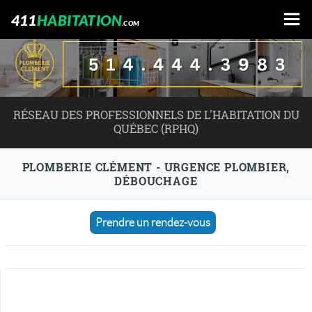
411
HABITATION
.COM
RÉSEAU DES PROFESSIONNELS DE L'HABITATION DU
QUÉBEC (RPHQ)
PLOMBERIE CLÉMENT - URGENCE PLOMBIER,
DÉBOUCHAGE
Prendre un rendez-vous