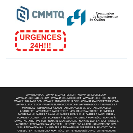
WWW.RDPQ.CA
-
WWW.411LUNETTES.COM
-
WWW.411MEUBLES.COM
-
WWW.411ORDINATEUR.COM
-
WWW.411PLOMBIER.COM
-
WWW.411ELECTRICIEN.COM
-
WWW.411GARAGE.COM
-
WWW.411DEMENAGEUR.COM
-
WWW.RESEAUCOMPTABLE.COM
-
WWW.411SANTE.COM
-
WWW.RESEAUAVOCATS.COM
-
WWW.HPABC.CA
-
ASSURANCES À
MONTRÉAL
-
ASSURANCES À LAVAL
-
ASSURANCES RIVE-SUD
-
ASSURANCES À
LANAUDIÈRE
-
ASSURANCES LAURENTIDES
-
ASSURANCES À QUÉBEC
-
PLOMBIER À
MONTRÉAL
-
PLOMBIER À LAVAL
-
PLOMBIER RIVE-SUD
-
PLOMBIER À LANAUDIÈRE
-
PLOMBIER LAURENTIDES
-
PLOMBIER À QUÉBEC
-
NOTAIRE À MONTRÉAL
-
NOTAIRE À
LAVAL
-
NOTAIRE RIVE-SUD
-
NOTAIRE À LANAUDIÈRE
-
NOTAIRE LAURENTIDES
-
NOTAIRE
À QUÉBEC
-
RÉNOVATIONS À MONTRÉAL
-
RÉNOVATIONS À LAVAL
-
RÉNOVATIONS RIVE-
SUD
-
RÉNOVATIONS À LANAUDIÈRE
-
RÉNOVATIONS LAURENTIDES
-
RÉNOVATIONS À
QUÉBEC
-
ENTREPRENEUR À MONTRÉAL
-
ENTREPRENEUR À LAVAL
-
ENTREPRENEUR