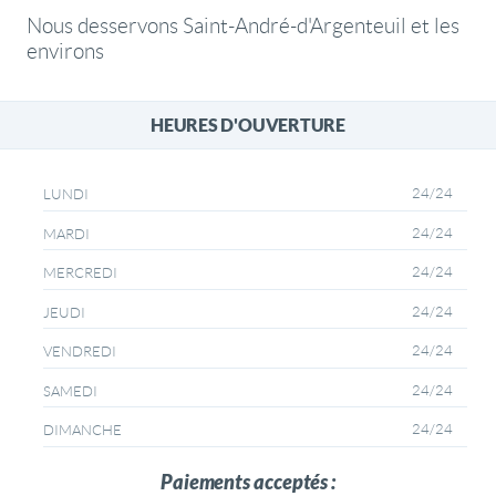
Nous desservons Saint-André-d'Argenteuil et les
environs
HEURES D'OUVERTURE
24/24
LUNDI
24/24
MARDI
24/24
MERCREDI
24/24
JEUDI
24/24
VENDREDI
24/24
SAMEDI
24/24
DIMANCHE
Paiements acceptés :