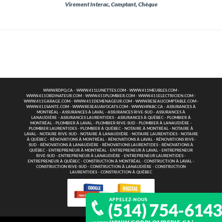
Virement Interac, Comptant, Chèque
WWW.RDPQ.CA
-
WWW.411LUNETTES.COM
-
WWW.411MEUBLES.COM
-
WWW.411ORDINATEUR.COM
-
WWW.411PLOMBIER.COM
-
WWW.411ELECTRICIEN.COM
-
WWW.411GARAGE.COM
-
WWW.411DEMENAGEUR.COM
-
WWW.RESEAUCOMPTABLE.COM
-
WWW.411SANTE.COM
-
WWW.RESEAUAVOCATS.COM
-
WWW.HPABC.CA
-
ASSURANCES À
MONTRÉAL
-
ASSURANCES À LAVAL
-
ASSURANCES RIVE-SUD
-
ASSURANCES À
LANAUDIÈRE
-
ASSURANCES LAURENTIDES
-
ASSURANCES À QUÉBEC
-
PLOMBIER À
MONTRÉAL
-
PLOMBIER À LAVAL
-
PLOMBIER RIVE-SUD
-
PLOMBIER À LANAUDIÈRE
-
PLOMBIER LAURENTIDES
-
PLOMBIER À QUÉBEC
-
NOTAIRE À MONTRÉAL
-
NOTAIRE À
LAVAL
-
NOTAIRE RIVE-SUD
-
NOTAIRE À LANAUDIÈRE
-
NOTAIRE LAURENTIDES
-
NOTAIRE
À QUÉBEC
-
RÉNOVATIONS À MONTRÉAL
-
RÉNOVATIONS À LAVAL
-
RÉNOVATIONS RIVE-
SUD
-
RÉNOVATIONS À LANAUDIÈRE
-
RÉNOVATIONS LAURENTIDES
-
RÉNOVATIONS À
QUÉBEC
-
ENTREPRENEUR À MONTRÉAL
-
ENTREPRENEUR À LAVAL
-
ENTREPRENEUR
RIVE-SUD
-
ENTREPRENEUR À LANAUDIÈRE
-
ENTREPRENEUR LAURENTIDES
-
ENTREPRENEUR À QUÉBEC
-
CONSTRUCTION À MONTRÉAL
-
CONSTRUCTION À LAVAL
-
CONSTRUCTION RIVE-SUD
-
CONSTRUCTION À LANAUDIÈRE
-
CONSTRUCTION
LAURENTIDES
-
CONSTRUCTION À QUÉBEC
APPELEZ-NOUS
(514) 754-614