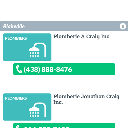
Sainte-Marthe-sur-le-Lac
Sainte-Sophie
Sainte-Thérèse
Val-David
Val-des-Lacs
Val-Morin
Blainville
Plomberie A Craig Inc.
(438) 888-8476
Plomberie Jonathan Craig
Inc.