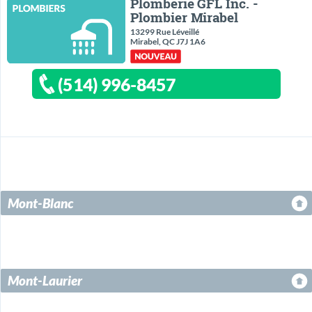
Plomberie GFL Inc. -
Plombier Mirabel
13299 Rue Léveillé
Mirabel, QC J7J 1A6
(514) 996-8457
Mont-Blanc
Mont-Laurier