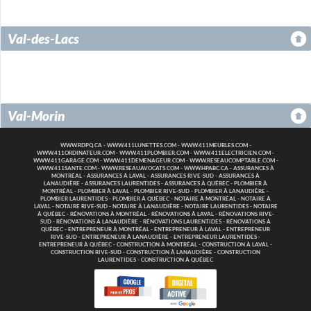
Val-des-Lacs
Val-Morin
WWW.RDPQ.CA
-
WWW.411LUNETTES.COM
-
WWW.411MEUBLES.COM
-
WWW.411ORDINATEUR.COM
-
WWW.411PLOMBIER.COM
-
WWW.411ELECTRICIEN.COM
-
WWW.411GARAGE.COM
-
WWW.411DEMENAGEUR.COM
-
WWW.RESEAUCOMPTABLE.COM
-
WWW.411SANTE.COM
-
WWW.RESEAUAVOCATS.COM
-
WWW.HPABC.CA
-
ASSURANCES À
MONTRÉAL
-
ASSURANCES À LAVAL
-
ASSURANCES RIVE-SUD
-
ASSURANCES À
LANAUDIÈRE
-
ASSURANCES LAURENTIDES
-
ASSURANCES À QUÉBEC
-
PLOMBIER À
MONTRÉAL
-
PLOMBIER À LAVAL
-
PLOMBIER RIVE-SUD
-
PLOMBIER À LANAUDIÈRE
-
PLOMBIER LAURENTIDES
-
PLOMBIER À QUÉBEC
-
NOTAIRE À MONTRÉAL
-
NOTAIRE À
LAVAL
-
NOTAIRE RIVE-SUD
-
NOTAIRE À LANAUDIÈRE
-
NOTAIRE LAURENTIDES
-
NOTAIRE
À QUÉBEC
-
RÉNOVATIONS À MONTRÉAL
-
RÉNOVATIONS À LAVAL
-
RÉNOVATIONS RIVE-
SUD
-
RÉNOVATIONS À LANAUDIÈRE
-
RÉNOVATIONS LAURENTIDES
-
RÉNOVATIONS À
QUÉBEC
-
ENTREPRENEUR À MONTRÉAL
-
ENTREPRENEUR À LAVAL
-
ENTREPRENEUR
RIVE-SUD
-
ENTREPRENEUR À LANAUDIÈRE
-
ENTREPRENEUR LAURENTIDES
-
ENTREPRENEUR À QUÉBEC
-
CONSTRUCTION À MONTRÉAL
-
CONSTRUCTION À LAVAL
-
CONSTRUCTION RIVE-SUD
-
CONSTRUCTION À LANAUDIÈRE
-
CONSTRUCTION
LAURENTIDES
-
CONSTRUCTION À QUÉBEC