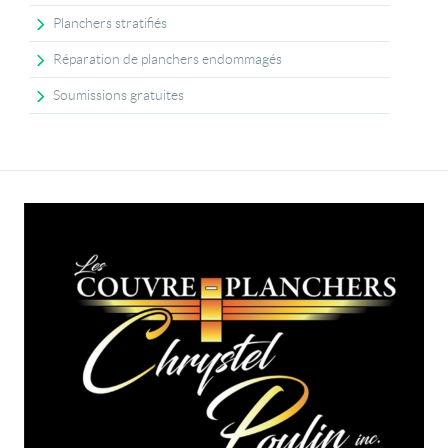
Planchers stratifiés
Réparation de planchers endommagés
Soumissions gratuites