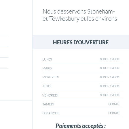
Nous desservons Stoneham-
et-Tewkesbury et les environs
HEURES D'OUVERTURE
8H00 - 19H00
LUNDI
8H00 - 19H00
MARDI
8H00 - 19H00
MERCREDI
8H00 - 19H00
JEUDI
8H00 - 19H00
VENDREDI
FERMÉ
SAMEDI
FERMÉ
DIMANCHE
Paiements acceptés :