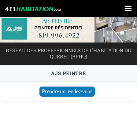
411
HABITATION
.COM
RÉSEAU DES PROFESSIONNELS DE L'HABITATION DU
QUÉBEC (RPHQ)
AJS PEINTRE
Prendre un rendez-vous