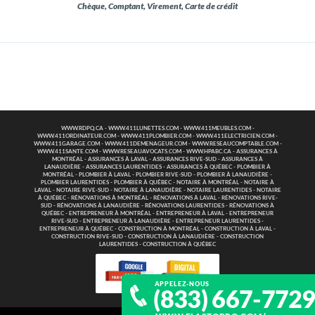
Chèque, Comptant, Virement, Carte de crédit
WWW.RDPQ.CA
-
WWW.411LUNETTES.COM
-
WWW.411MEUBLES.COM
-
WWW.411ORDINATEUR.COM
-
WWW.411PLOMBIER.COM
-
WWW.411ELECTRICIEN.COM
-
WWW.411GARAGE.COM
-
WWW.411DEMENAGEUR.COM
-
WWW.RESEAUCOMPTABLE.COM
-
WWW.411SANTE.COM
-
WWW.RESEAUAVOCATS.COM
-
WWW.HPABC.CA
-
ASSURANCES À
MONTRÉAL
-
ASSURANCES À LAVAL
-
ASSURANCES RIVE-SUD
-
ASSURANCES À
LANAUDIÈRE
-
ASSURANCES LAURENTIDES
-
ASSURANCES À QUÉBEC
-
PLOMBIER À
MONTRÉAL
-
PLOMBIER À LAVAL
-
PLOMBIER RIVE-SUD
-
PLOMBIER À LANAUDIÈRE
-
PLOMBIER LAURENTIDES
-
PLOMBIER À QUÉBEC
-
NOTAIRE À MONTRÉAL
-
NOTAIRE À
LAVAL
-
NOTAIRE RIVE-SUD
-
NOTAIRE À LANAUDIÈRE
-
NOTAIRE LAURENTIDES
-
NOTAIRE
À QUÉBEC
-
RÉNOVATIONS À MONTRÉAL
-
RÉNOVATIONS À LAVAL
-
RÉNOVATIONS RIVE-
SUD
-
RÉNOVATIONS À LANAUDIÈRE
-
RÉNOVATIONS LAURENTIDES
-
RÉNOVATIONS À
QUÉBEC
-
ENTREPRENEUR À MONTRÉAL
-
ENTREPRENEUR À LAVAL
-
ENTREPRENEUR
RIVE-SUD
-
ENTREPRENEUR À LANAUDIÈRE
-
ENTREPRENEUR LAURENTIDES
-
ENTREPRENEUR À QUÉBEC
-
CONSTRUCTION À MONTRÉAL
-
CONSTRUCTION À LAVAL
-
CONSTRUCTION RIVE-SUD
-
CONSTRUCTION À LANAUDIÈRE
-
CONSTRUCTION
LAURENTIDES
-
CONSTRUCTION À QUÉBEC
APPELEZ-NOUS
(833) 667-772