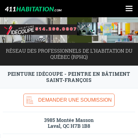
411
HABITATION
.COM
RÉSEAU DES PROFESSIONNELS DE L'HABITATION DU
QUÉBEC (RPHQ)
PEINTURE IDÉCOUPE - PEINTRE EN BÂTIMENT
SAINT-FRANÇOIS
DEMANDER UNE SOUMISSION
3985 Montée Masson
Laval, QC H7B 1B8