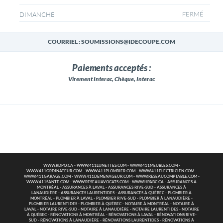
FERMÉ
DIMANCHE
COURRIEL : SOUMISSIONS@IDECOUPE.COM
Paiements acceptés :
Virement Interac, Chèque, Interac
WWW.RDPQ.CA
-
WWW.411LUNETTES.COM
-
WWW.411MEUBLES.COM
-
WWW.411ORDINATEUR.COM
-
WWW.411PLOMBIER.COM
-
WWW.411ELECTRICIEN.COM
-
WWW.411GARAGE.COM
-
WWW.411DEMENAGEUR.COM
-
WWW.RESEAUCOMPTABLE.COM
-
WWW.411SANTE.COM
-
WWW.RESEAUAVOCATS.COM
-
WWW.HPABC.CA
-
ASSURANCES À
MONTRÉAL
-
ASSURANCES À LAVAL
-
ASSURANCES RIVE-SUD
-
ASSURANCES À
LANAUDIÈRE
-
ASSURANCES LAURENTIDES
-
ASSURANCES À QUÉBEC
-
PLOMBIER À
MONTRÉAL
-
PLOMBIER À LAVAL
-
PLOMBIER RIVE-SUD
-
PLOMBIER À LANAUDIÈRE
-
PLOMBIER LAURENTIDES
-
PLOMBIER À QUÉBEC
-
NOTAIRE À MONTRÉAL
-
NOTAIRE À
LAVAL
-
NOTAIRE RIVE-SUD
-
NOTAIRE À LANAUDIÈRE
-
NOTAIRE LAURENTIDES
-
NOTAIRE
À QUÉBEC
-
RÉNOVATIONS À MONTRÉAL
-
RÉNOVATIONS À LAVAL
-
RÉNOVATIONS RIVE-
SUD
-
RÉNOVATIONS À LANAUDIÈRE
-
RÉNOVATIONS LAURENTIDES
-
RÉNOVATIONS À