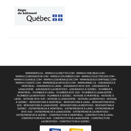
WWW.RDPQ.CA
-
WWW.411LUNETTES.COM
-
WWW.411MEUBLES.COM
-
WWW.411ORDINATEUR.COM
-
WWW.411PLOMBIER.COM
-
WWW.411ELECTRICIEN.COM
-
WWW.411GARAGE.COM
-
WWW.411DEMENAGEUR.COM
-
WWW.RESEAUCOMPTABLE.COM
-
WWW.411SANTE.COM
-
WWW.RESEAUAVOCATS.COM
-
WWW.HPABC.CA
-
ASSURANCES À
MONTRÉAL
-
ASSURANCES À LAVAL
-
ASSURANCES RIVE-SUD
-
ASSURANCES À
LANAUDIÈRE
-
ASSURANCES LAURENTIDES
-
ASSURANCES À QUÉBEC
-
PLOMBIER À
MONTRÉAL
-
PLOMBIER À LAVAL
-
PLOMBIER RIVE-SUD
-
PLOMBIER À LANAUDIÈRE
-
PLOMBIER LAURENTIDES
-
PLOMBIER À QUÉBEC
-
NOTAIRE À MONTRÉAL
-
NOTAIRE À
LAVAL
-
NOTAIRE RIVE-SUD
-
NOTAIRE À LANAUDIÈRE
-
NOTAIRE LAURENTIDES
-
NOTAIRE
À QUÉBEC
-
RÉNOVATIONS À MONTRÉAL
-
RÉNOVATIONS À LAVAL
-
RÉNOVATIONS RIVE-
SUD
-
RÉNOVATIONS À LANAUDIÈRE
-
RÉNOVATIONS LAURENTIDES
-
RÉNOVATIONS À
QUÉBEC
-
ENTREPRENEUR À MONTRÉAL
-
ENTREPRENEUR À LAVAL
-
ENTREPRENEUR
RIVE-SUD
-
ENTREPRENEUR À LANAUDIÈRE
-
ENTREPRENEUR LAURENTIDES
-
ENTREPRENEUR À QUÉBEC
-
CONSTRUCTION À MONTRÉAL
-
CONSTRUCTION À LAVAL
-
CONSTRUCTION RIVE-SUD
-
CONSTRUCTION À LANAUDIÈRE
-
CONSTRUCTION
LAURENTIDES
-
CONSTRUCTION À QUÉBEC