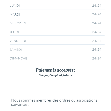
24/24
LUNDI
24/24
MARDI
24/24
MERCREDI
24/24
JEUDI
24/24
VENDREDI
24/24
SAMEDI
24/24
DIMANCHE
Paiements acceptés :
Chèque, Comptant, Interac
Nous sommes membres des ordres ou associations
suivantes :