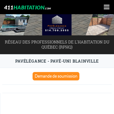
411
HABITATION
.COM
RÉSEAU DES PROFESSIONNELS DE L'HABITATION DU
QUÉBEC (RPHQ)
PAVÉLÉGANCE - PAVÉ-UNI BLAINVILLE
Demande de soumission