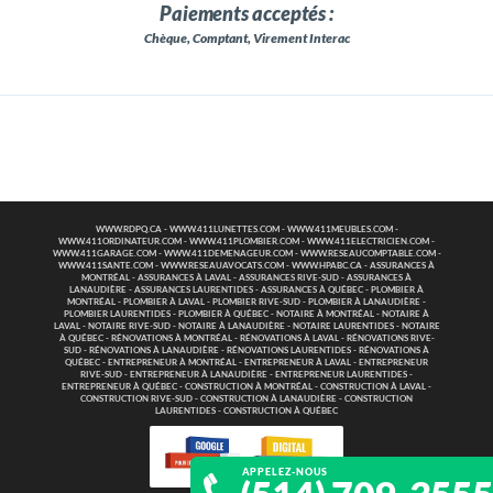
Paiements acceptés :
Chèque, Comptant, Virement Interac
WWW.RDPQ.CA
-
WWW.411LUNETTES.COM
-
WWW.411MEUBLES.COM
-
WWW.411ORDINATEUR.COM
-
WWW.411PLOMBIER.COM
-
WWW.411ELECTRICIEN.COM
-
WWW.411GARAGE.COM
-
WWW.411DEMENAGEUR.COM
-
WWW.RESEAUCOMPTABLE.COM
-
WWW.411SANTE.COM
-
WWW.RESEAUAVOCATS.COM
-
WWW.HPABC.CA
-
ASSURANCES À
MONTRÉAL
-
ASSURANCES À LAVAL
-
ASSURANCES RIVE-SUD
-
ASSURANCES À
LANAUDIÈRE
-
ASSURANCES LAURENTIDES
-
ASSURANCES À QUÉBEC
-
PLOMBIER À
MONTRÉAL
-
PLOMBIER À LAVAL
-
PLOMBIER RIVE-SUD
-
PLOMBIER À LANAUDIÈRE
-
PLOMBIER LAURENTIDES
-
PLOMBIER À QUÉBEC
-
NOTAIRE À MONTRÉAL
-
NOTAIRE À
LAVAL
-
NOTAIRE RIVE-SUD
-
NOTAIRE À LANAUDIÈRE
-
NOTAIRE LAURENTIDES
-
NOTAIRE
À QUÉBEC
-
RÉNOVATIONS À MONTRÉAL
-
RÉNOVATIONS À LAVAL
-
RÉNOVATIONS RIVE-
SUD
-
RÉNOVATIONS À LANAUDIÈRE
-
RÉNOVATIONS LAURENTIDES
-
RÉNOVATIONS À
QUÉBEC
-
ENTREPRENEUR À MONTRÉAL
-
ENTREPRENEUR À LAVAL
-
ENTREPRENEUR
RIVE-SUD
-
ENTREPRENEUR À LANAUDIÈRE
-
ENTREPRENEUR LAURENTIDES
-
ENTREPRENEUR À QUÉBEC
-
CONSTRUCTION À MONTRÉAL
-
CONSTRUCTION À LAVAL
-
CONSTRUCTION RIVE-SUD
-
CONSTRUCTION À LANAUDIÈRE
-
CONSTRUCTION
LAURENTIDES
-
CONSTRUCTION À QUÉBEC
APPELEZ-NOUS