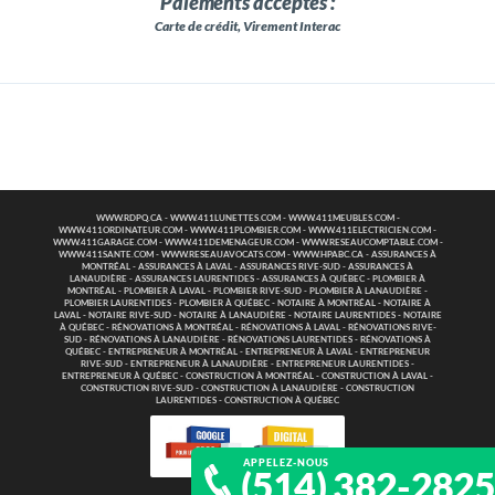
Paiements acceptés :
Carte de crédit, Virement Interac
WWW.RDPQ.CA
-
WWW.411LUNETTES.COM
-
WWW.411MEUBLES.COM
-
WWW.411ORDINATEUR.COM
-
WWW.411PLOMBIER.COM
-
WWW.411ELECTRICIEN.COM
-
WWW.411GARAGE.COM
-
WWW.411DEMENAGEUR.COM
-
WWW.RESEAUCOMPTABLE.COM
-
WWW.411SANTE.COM
-
WWW.RESEAUAVOCATS.COM
-
WWW.HPABC.CA
-
ASSURANCES À
MONTRÉAL
-
ASSURANCES À LAVAL
-
ASSURANCES RIVE-SUD
-
ASSURANCES À
LANAUDIÈRE
-
ASSURANCES LAURENTIDES
-
ASSURANCES À QUÉBEC
-
PLOMBIER À
MONTRÉAL
-
PLOMBIER À LAVAL
-
PLOMBIER RIVE-SUD
-
PLOMBIER À LANAUDIÈRE
-
PLOMBIER LAURENTIDES
-
PLOMBIER À QUÉBEC
-
NOTAIRE À MONTRÉAL
-
NOTAIRE À
LAVAL
-
NOTAIRE RIVE-SUD
-
NOTAIRE À LANAUDIÈRE
-
NOTAIRE LAURENTIDES
-
NOTAIRE
À QUÉBEC
-
RÉNOVATIONS À MONTRÉAL
-
RÉNOVATIONS À LAVAL
-
RÉNOVATIONS RIVE-
SUD
-
RÉNOVATIONS À LANAUDIÈRE
-
RÉNOVATIONS LAURENTIDES
-
RÉNOVATIONS À
QUÉBEC
-
ENTREPRENEUR À MONTRÉAL
-
ENTREPRENEUR À LAVAL
-
ENTREPRENEUR
RIVE-SUD
-
ENTREPRENEUR À LANAUDIÈRE
-
ENTREPRENEUR LAURENTIDES
-
ENTREPRENEUR À QUÉBEC
-
CONSTRUCTION À MONTRÉAL
-
CONSTRUCTION À LAVAL
-
CONSTRUCTION RIVE-SUD
-
CONSTRUCTION À LANAUDIÈRE
-
CONSTRUCTION
LAURENTIDES
-
CONSTRUCTION À QUÉBEC
APPELEZ-NOUS
(514) 382-282