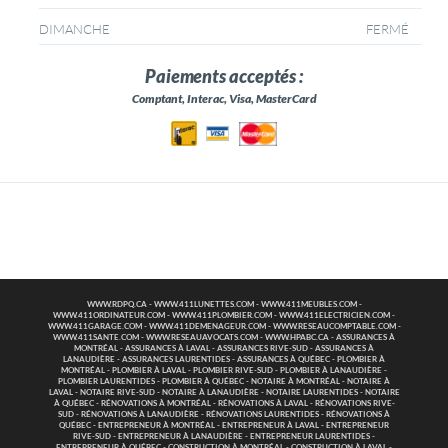
FERMÉ
DIMANCHE
Paiements acceptés :
Comptant, Interac, Visa, MasterCard
WWW.RDPQ.CA
-
WWW.411LUNETTES.COM
-
WWW.411MEUBLES.COM
-
WWW.411ORDINATEUR.COM
-
WWW.411PLOMBIER.COM
-
WWW.411ELECTRICIEN.COM
-
WWW.411GARAGE.COM
-
WWW.411DEMENAGEUR.COM
-
WWW.RESEAUCOMPTABLE.COM
-
WWW.411SANTE.COM
-
WWW.RESEAUAVOCATS.COM
-
WWW.HPABC.CA
-
ASSURANCES À
MONTRÉAL
-
ASSURANCES À LAVAL
-
ASSURANCES RIVE-SUD
-
ASSURANCES À
LANAUDIÈRE
-
ASSURANCES LAURENTIDES
-
ASSURANCES À QUÉBEC
-
PLOMBIER À
MONTRÉAL
-
PLOMBIER À LAVAL
-
PLOMBIER RIVE-SUD
-
PLOMBIER À LANAUDIÈRE
-
PLOMBIER LAURENTIDES
-
PLOMBIER À QUÉBEC
-
NOTAIRE À MONTRÉAL
-
NOTAIRE À
LAVAL
-
NOTAIRE RIVE-SUD
-
NOTAIRE À LANAUDIÈRE
-
NOTAIRE LAURENTIDES
-
NOTAIRE
À QUÉBEC
-
RÉNOVATIONS À MONTRÉAL
-
RÉNOVATIONS À LAVAL
-
RÉNOVATIONS RIVE-
SUD
-
RÉNOVATIONS À LANAUDIÈRE
-
RÉNOVATIONS LAURENTIDES
-
RÉNOVATIONS À
QUÉBEC
-
ENTREPRENEUR À MONTRÉAL
-
ENTREPRENEUR À LAVAL
-
ENTREPRENEUR
RIVE-SUD
-
ENTREPRENEUR À LANAUDIÈRE
-
ENTREPRENEUR LAURENTIDES
-
ENTREPRENEUR À QUÉBEC
-
CONSTRUCTION À MONTRÉAL
-
CONSTRUCTION À LAVAL
-