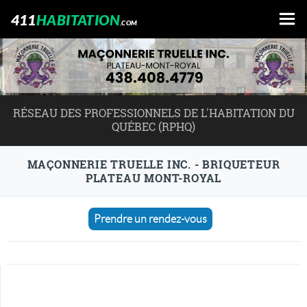
411
HABITATION
.COM
RÉSEAU DES PROFESSIONNELS DE L'HABITATION DU
QUÉBEC (RPHQ)
MAÇONNERIE TRUELLE INC. - BRIQUETEUR
PLATEAU MONT-ROYAL
Prendre un rendez-vous