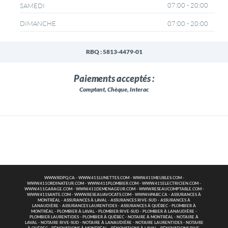
07:00 - 20:00
SAMEDI
07:00 - 20:00
DIMANCHE
RBQ : 5813-4479-01
Paiements acceptés :
Comptant, Chèque, Interac
WWW.RDPQ.CA
-
WWW.411LUNETTES.COM
-
WWW.411MEUBLES.COM
-
WWW.411ORDINATEUR.COM
-
WWW.411PLOMBIER.COM
-
WWW.411ELECTRICIEN.COM
-
WWW.411GARAGE.COM
-
WWW.411DEMENAGEUR.COM
-
WWW.RESEAUCOMPTABLE.COM
-
WWW.411SANTE.COM
-
WWW.RESEAUAVOCATS.COM
-
WWW.HPABC.CA
-
ASSURANCES À
MONTRÉAL
-
ASSURANCES À LAVAL
-
ASSURANCES RIVE-SUD
-
ASSURANCES À
LANAUDIÈRE
-
ASSURANCES LAURENTIDES
-
ASSURANCES À QUÉBEC
-
PLOMBIER À
MONTRÉAL
-
PLOMBIER À LAVAL
-
PLOMBIER RIVE-SUD
-
PLOMBIER À LANAUDIÈRE
-
PLOMBIER LAURENTIDES
-
PLOMBIER À QUÉBEC
-
NOTAIRE À MONTRÉAL
-
NOTAIRE À
LAVAL
-
NOTAIRE RIVE-SUD
-
NOTAIRE À LANAUDIÈRE
-
NOTAIRE LAURENTIDES
-
NOTAIRE