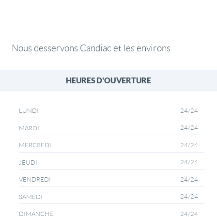
Nous desservons Candiac et les environs
HEURES D'OUVERTURE
24/24
LUNDI
24/24
MARDI
24/24
MERCREDI
24/24
JEUDI
24/24
VENDREDI
24/24
SAMEDI
24/24
DIMANCHE