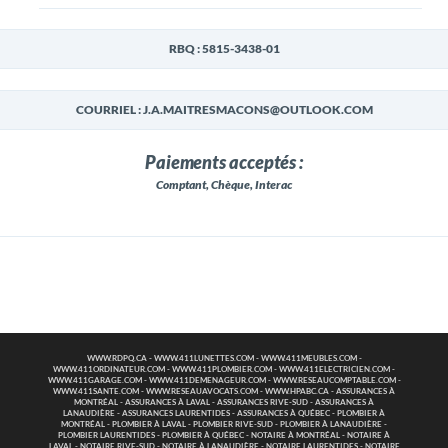
RBQ : 5815-3438-01
COURRIEL : J.A.MAITRESMACONS@OUTLOOK.COM
Paiements acceptés :
Comptant, Chèque, Interac
WWW.RDPQ.CA
-
WWW.411LUNETTES.COM
-
WWW.411MEUBLES.COM
-
WWW.411ORDINATEUR.COM
-
WWW.411PLOMBIER.COM
-
WWW.411ELECTRICIEN.COM
-
WWW.411GARAGE.COM
-
WWW.411DEMENAGEUR.COM
-
WWW.RESEAUCOMPTABLE.COM
-
WWW.411SANTE.COM
-
WWW.RESEAUAVOCATS.COM
-
WWW.HPABC.CA
-
ASSURANCES À
MONTRÉAL
-
ASSURANCES À LAVAL
-
ASSURANCES RIVE-SUD
-
ASSURANCES À
LANAUDIÈRE
-
ASSURANCES LAURENTIDES
-
ASSURANCES À QUÉBEC
-
PLOMBIER À
MONTRÉAL
-
PLOMBIER À LAVAL
-
PLOMBIER RIVE-SUD
-
PLOMBIER À LANAUDIÈRE
-
PLOMBIER LAURENTIDES
-
PLOMBIER À QUÉBEC
-
NOTAIRE À MONTRÉAL
-
NOTAIRE À
LAVAL
-
NOTAIRE RIVE-SUD
-
NOTAIRE À LANAUDIÈRE
-
NOTAIRE LAURENTIDES
-
NOTAIRE