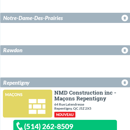
Notre-Dame-Des-Prairies
Rawdon
Repentigny
NMD Construction inc -
Maçons Repentigny
64 Rue Latendresse
Repentigny, QC J5Z 2X5
(514) 262-8509