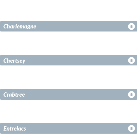
Terrebonne
Charlemagne
Chertsey
Crabtree
Entrelacs