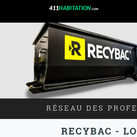
411
HABITATION
.COM
RÉSEAU DES PROFE
RECYBAC - L