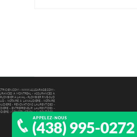
TRICIEN.COM
-
WWW.411GARAGE.COM
-
URANCES À MONTRÉAL
-
ASSURANCES À
-
PLOMBIER À LAVAL
-
PLOMBIER RIVE-SUD
SUD
-
NOTAIRE À LANAUDIÈRE
-
NOTAIRE
AUDIÈRE
-
RÉNOVATIONS LAURENTIDES
-
DIÈRE
-
ENTREPRENEUR LAURENTIDES
-
UDIÈRE
-
CONSTRUCTION LAURENTIDES
-
APPELEZ-NOUS
(438) 995-0272