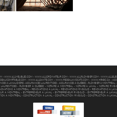
OM
-
WWW.411MEUBLES.COM
-
WWW.411ORDINATEUR.COM
-
WWW.411PLOMBIER.COM
-
WWW.411ELEC
SEAUCOMPTABLE.COM
-
WWW.411SANTE.COM
-
WWW.RESEAUAVOCATS.COM
-
WWW.HPABC.CA
-
ASS
NCES À LANAUDIÈRE
-
ASSURANCES LAURENTIDES
-
ASSURANCES À QUÉBEC
-
PLOMBIER À MONTRÉAL
 LAURENTIDES
-
PLOMBIER À QUÉBEC
-
NOTAIRE À MONTRÉAL
-
NOTAIRE À LAVAL
-
NOTAIRE RIVE-
NOVATIONS À MONTRÉAL
-
RÉNOVATIONS À LAVAL
-
RÉNOVATIONS RIVE-SUD
-
RÉNOVATIONS À LAN
EUR À MONTRÉAL
-
ENTREPRENEUR À LAVAL
-
ENTREPRENEUR RIVE-SUD
-
ENTREPRENEUR À LANAU
ION À MONTRÉAL
-
CONSTRUCTION À LAVAL
-
CONSTRUCTION RIVE-SUD
-
CONSTRUCTION À LANA