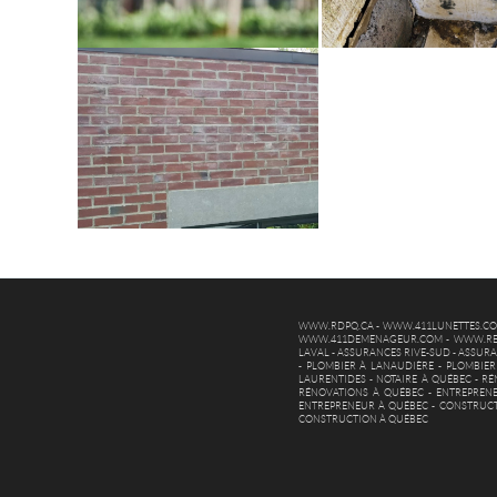
WWW.RDPQ.CA
-
WWW.411LUNETTES.C
WWW.411DEMENAGEUR.COM
-
WWW.RE
LAVAL
-
ASSURANCES RIVE-SUD
-
ASSURA
-
PLOMBIER À LANAUDIÈRE
-
PLOMBIER
LAURENTIDES
-
NOTAIRE À QUÉBEC
-
RÉ
RÉNOVATIONS À QUÉBEC
-
ENTREPREN
ENTREPRENEUR À QUÉBEC
-
CONSTRUCT
CONSTRUCTION À QUÉBEC