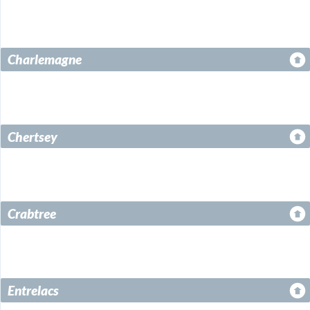
Terrebonne
Charlemagne
Chertsey
Crabtree
Entrelacs