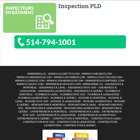
Inspection PLD
514-794-1001
WWW.RDPQ.CA
-
WWW.411LUNETTES.COM
-
WWW.411MEUBLES.COM
-
WWW.411ORDINATEUR.COM
-
WWW.411PLOMBIER.COM
-
WWW.411ELECTRICIEN.COM
-
WWW.411GARAGE.COM
-
WWW.411DEMENAGEUR.COM
-
WWW.RESEAUCOMPTABLE.COM
-
WWW.411SANTE.COM
-
WWW.RESEAUAVOCATS.COM
-
WWW.HPABC.CA
-
ASSURANCES À
MONTRÉAL
-
ASSURANCES À LAVAL
-
ASSURANCES RIVE-SUD
-
ASSURANCES À
LANAUDIÈRE
-
ASSURANCES LAURENTIDES
-
ASSURANCES À QUÉBEC
-
PLOMBIER À
MONTRÉAL
-
PLOMBIER À LAVAL
-
PLOMBIER RIVE-SUD
-
PLOMBIER À LANAUDIÈRE
-
PLOMBIER LAURENTIDES
-
PLOMBIER À QUÉBEC
-
NOTAIRE À MONTRÉAL
-
NOTAIRE À
LAVAL
-
NOTAIRE RIVE-SUD
-
NOTAIRE À LANAUDIÈRE
-
NOTAIRE LAURENTIDES
-
NOTAIRE
À QUÉBEC
-
RÉNOVATIONS À MONTRÉAL
-
RÉNOVATIONS À LAVAL
-
RÉNOVATIONS RIVE-
SUD
-
RÉNOVATIONS À LANAUDIÈRE
-
RÉNOVATIONS LAURENTIDES
-
RÉNOVATIONS À
QUÉBEC
-
ENTREPRENEUR À MONTRÉAL
-
ENTREPRENEUR À LAVAL
-
ENTREPRENEUR
RIVE-SUD
-
ENTREPRENEUR À LANAUDIÈRE
-
ENTREPRENEUR LAURENTIDES
-
ENTREPRENEUR À QUÉBEC
-
CONSTRUCTION À MONTRÉAL
-
CONSTRUCTION À LAVAL
-
CONSTRUCTION RIVE-SUD
-
CONSTRUCTION À LANAUDIÈRE
-
CONSTRUCTION
LAURENTIDES
-
CONSTRUCTION À QUÉBEC