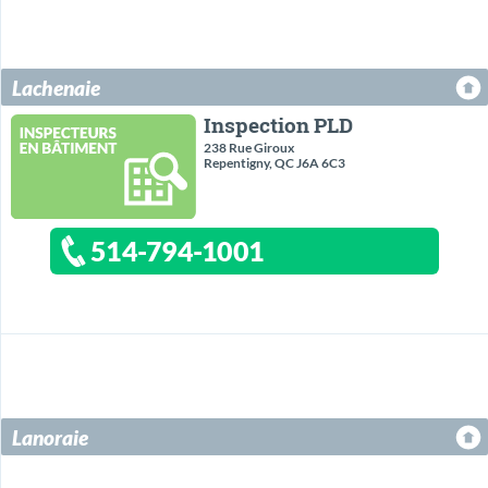
Lachenaie
Inspection PLD
238 Rue Giroux
Repentigny, QC J6A 6C3
514-794-1001
Lanoraie