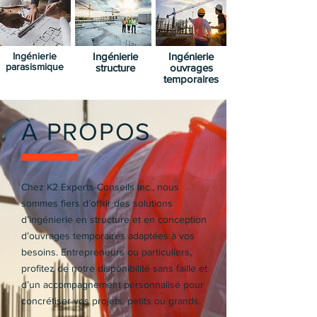
Ingénierie
Ingénierie
Ingénierie
parasismique
structure
ouvrages
temporaires
À PROPOS
Chez K2 Experts-Conseils Inc., nous
sommes fiers d’offrir des solutions
d’ingénierie en structure et en conception
d’ouvrages temporaires adaptées à vos
besoins. Entrepreneurs ou particuliers,
profitez de notre disponibilité sans faille et
d’un accompagnement personnalisé pour
concrétiser vos projets, petits ou grands.