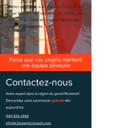
Faites confiance à K2 Experts-Conseils Inc.
pour transformer vos idées en réalité, avec
le souci du détail et l'engagement d'une
équipe passionnée.
Votre vision, notre expertise!
Parce que vos projets méritent
une équipe dévouée
Contactez-nous
Votre expert dans la région du grand Montréal!
Demandez votre soumission
gratuite
dès
aujourd'hui.
(514) 836-2898
info@k2expertsconseils.com