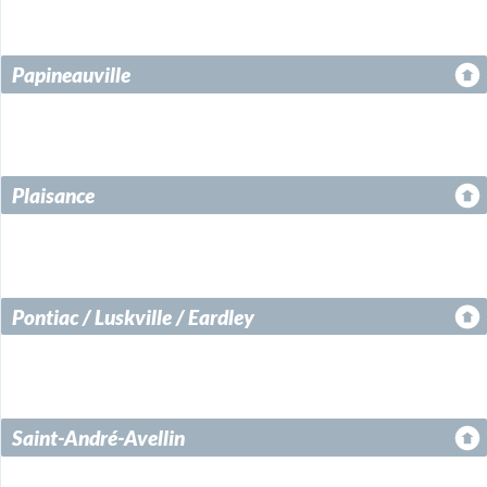
Papineauville
Plaisance
Pontiac / Luskville / Eardley
Saint-André-Avellin