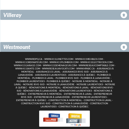
Villeray
Westmount
WWW.RDPQ.CA
-
WWW.411LUNETTES.COM
-
WWW.411MEUBLES.COM
-
WWW.411ORDINATEUR.COM
-
WWW.411PLOMBIER.COM
-
WWW.411ELECTRICIEN.COM
-
WWW.411GARAGE.COM
-
WWW.411DEMENAGEUR.COM
-
WWW.RESEAUCOMPTABLE.COM
-
WWW.411SANTE.COM
-
WWW.RESEAUAVOCATS.COM
-
WWW.HPABC.CA
-
ASSURANCES À
MONTRÉAL
-
ASSURANCES À LAVAL
-
ASSURANCES RIVE-SUD
-
ASSURANCES À
LANAUDIÈRE
-
ASSURANCES LAURENTIDES
-
ASSURANCES À QUÉBEC
-
PLOMBIER À
MONTRÉAL
-
PLOMBIER À LAVAL
-
PLOMBIER RIVE-SUD
-
PLOMBIER À LANAUDIÈRE
-
PLOMBIER LAURENTIDES
-
PLOMBIER À QUÉBEC
-
NOTAIRE À MONTRÉAL
-
NOTAIRE À
LAVAL
-
NOTAIRE RIVE-SUD
-
NOTAIRE À LANAUDIÈRE
-
NOTAIRE LAURENTIDES
-
NOTAIRE
À QUÉBEC
-
RÉNOVATIONS À MONTRÉAL
-
RÉNOVATIONS À LAVAL
-
RÉNOVATIONS RIVE-
SUD
-
RÉNOVATIONS À LANAUDIÈRE
-
RÉNOVATIONS LAURENTIDES
-
RÉNOVATIONS À
QUÉBEC
-
ENTREPRENEUR À MONTRÉAL
-
ENTREPRENEUR À LAVAL
-
ENTREPRENEUR
RIVE-SUD
-
ENTREPRENEUR À LANAUDIÈRE
-
ENTREPRENEUR LAURENTIDES
-
ENTREPRENEUR À QUÉBEC
-
CONSTRUCTION À MONTRÉAL
-
CONSTRUCTION À LAVAL
-
CONSTRUCTION RIVE-SUD
-
CONSTRUCTION À LANAUDIÈRE
-
CONSTRUCTION
LAURENTIDES
-
CONSTRUCTION À QUÉBEC