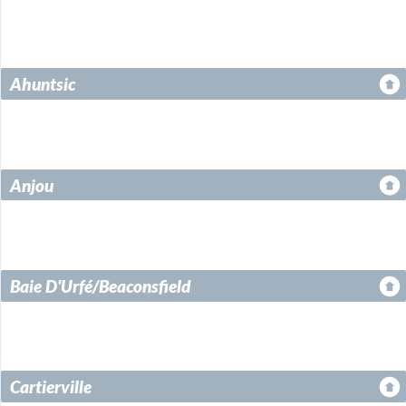
Ahuntsic
Anjou
Baie D'Urfé/Beaconsfield
Cartierville