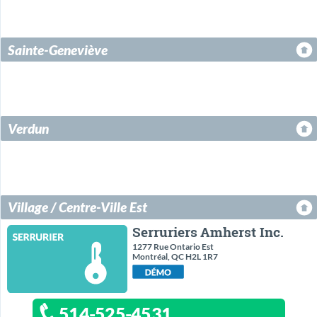
Sainte-Geneviève
Verdun
Village / Centre-Ville Est
Serruriers Amherst Inc.
1277 Rue Ontario Est
Montréal, QC H2L 1R7
514-525-4531