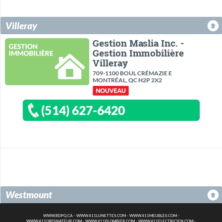
Villeray
Gestion Maslia Inc. -
Gestion Immobilière
Villeray
709-1100 BOUL CRÉMAZIE E
MONTRÉAL, QC H2P 2X2
(514) 627-6420
Westmount
WWW.RDPQ.CA
-
WWW.411LUNETTES.COM
-
WWW.411MEUBLES.COM
-
WWW.411ORDINATEUR.COM
-
WWW.411PLOMBIER.COM
-
WWW.411ELECTRICIEN.COM
-