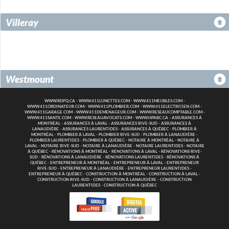
Villeray
Westmount
WWW.RDPQ.CA
-
WWW.411LUNETTES.COM
-
WWW.411MEUBLES.COM
-
WWW.411ORDINATEUR.COM
-
WWW.411PLOMBIER.COM
-
WWW.411ELECTRICIEN.COM
-
WWW.411GARAGE.COM
-
WWW.411DEMENAGEUR.COM
-
WWW.RESEAUCOMPTABLE.COM
-
WWW.411SANTE.COM
-
WWW.RESEAUAVOCATS.COM
-
WWW.HPABC.CA
-
ASSURANCES À
MONTRÉAL
-
ASSURANCES À LAVAL
-
ASSURANCES RIVE-SUD
-
ASSURANCES À
LANAUDIÈRE
-
ASSURANCES LAURENTIDES
-
ASSURANCES À QUÉBEC
-
PLOMBIER À
MONTRÉAL
-
PLOMBIER À LAVAL
-
PLOMBIER RIVE-SUD
-
PLOMBIER À LANAUDIÈRE
-
PLOMBIER LAURENTIDES
-
PLOMBIER À QUÉBEC
-
NOTAIRE À MONTRÉAL
-
NOTAIRE À
LAVAL
-
NOTAIRE RIVE-SUD
-
NOTAIRE À LANAUDIÈRE
-
NOTAIRE LAURENTIDES
-
NOTAIRE
À QUÉBEC
-
RÉNOVATIONS À MONTRÉAL
-
RÉNOVATIONS À LAVAL
-
RÉNOVATIONS RIVE-
SUD
-
RÉNOVATIONS À LANAUDIÈRE
-
RÉNOVATIONS LAURENTIDES
-
RÉNOVATIONS À
QUÉBEC
-
ENTREPRENEUR À MONTRÉAL
-
ENTREPRENEUR À LAVAL
-
ENTREPRENEUR
RIVE-SUD
-
ENTREPRENEUR À LANAUDIÈRE
-
ENTREPRENEUR LAURENTIDES
-
ENTREPRENEUR À QUÉBEC
-
CONSTRUCTION À MONTRÉAL
-
CONSTRUCTION À LAVAL
-
CONSTRUCTION RIVE-SUD
-
CONSTRUCTION À LANAUDIÈRE
-
CONSTRUCTION
LAURENTIDES
-
CONSTRUCTION À QUÉBEC