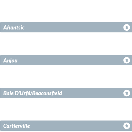
Ahuntsic
Anjou
Baie D'Urfé/Beaconsfield
Cartierville