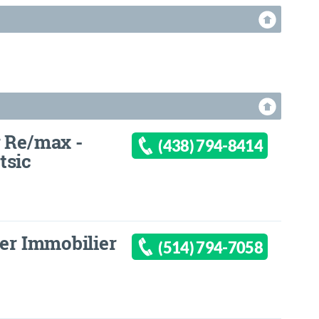
r Re/max -
(438) 794-8414
tsic
ier Immobilier
(514) 794-7058