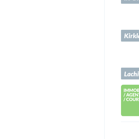
Kirk
Lach