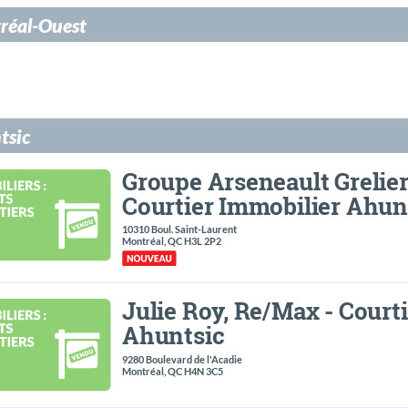
réal-Ouest
tsic
Groupe Arseneault Grelie
Courtier Immobilier Ahun
10310 Boul. Saint-Laurent
Montréal, QC H3L 2P2
Julie Roy, Re/Max - Court
Ahuntsic
9280 Boulevard de l'Acadie
Montréal, QC H4N 3C5