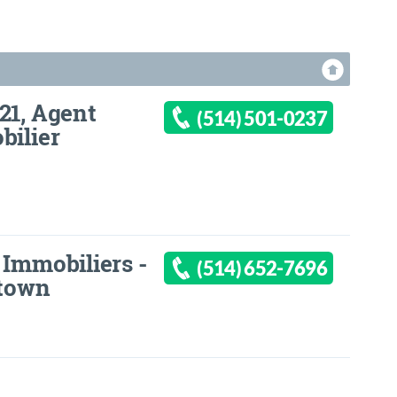
21, Agent
(514) 501-0237
bilier
 Immobiliers -
(514) 652-7696
ntown