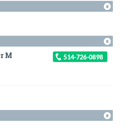
er M
514-726-0898