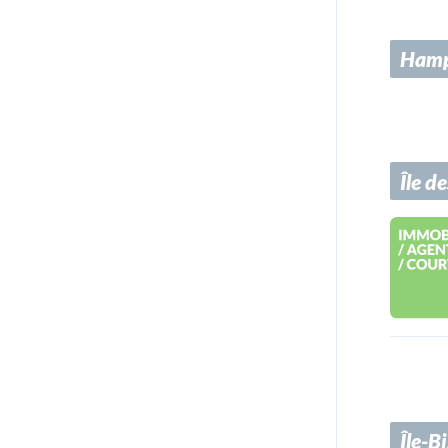
Hamp
Île d
Île-B