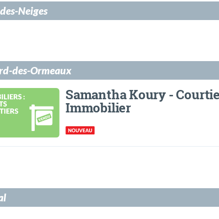
-des-Neiges
ard-des-Ormeaux
Samantha Koury - Courti
Immobilier
al