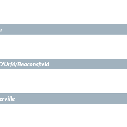
u
D'Urfé/Beaconsfield
erville