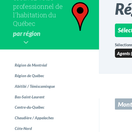
Ré
professionnel de
l'habitation du
Québec
Montréa
Sélec
par région
Dollar
Sélectionn
Lachine
Notre-D
Région de Montréal
Pointe-
Région de Québec
Saint-M
Abitibi / Témiscamingue
Ville-É
Bas-Saint-Laurent
Mont
Centre-du-Québec
Chaudière / Appalaches
Côte-Nord