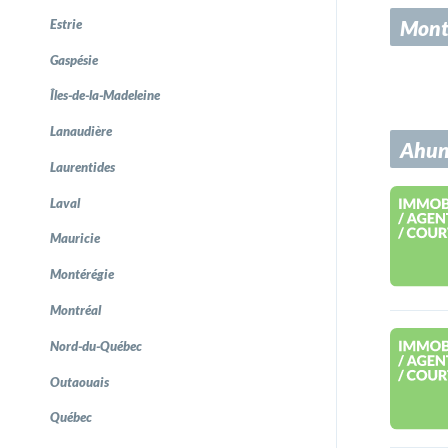
Mont
Estrie
Gaspésie
Îles-de-la-Madeleine
Lanaudière
Ahun
Laurentides
Laval
Mauricie
Montérégie
Montréal
Nord-du-Québec
Outaouais
Québec