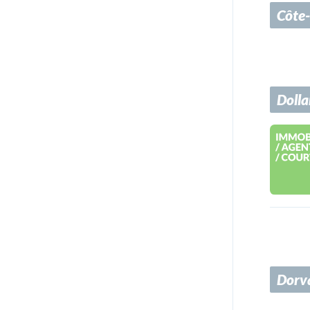
Côte
Doll
Dorv