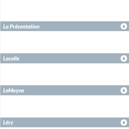
La Présentation
Lacolle
LeMoyne
Léry