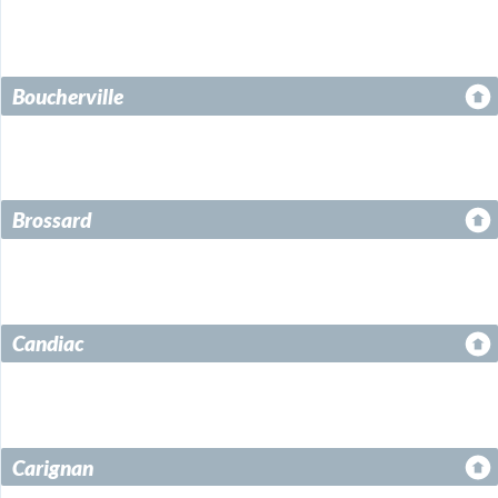
Boucherville
Brossard
Candiac
Carignan