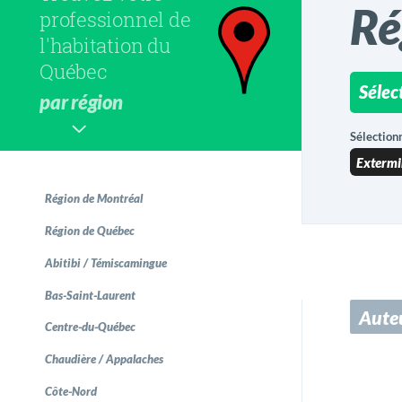
Ré
professionnel de
l'habitation du
Québec
Auteuil
Sélec
par région
Sainte-
Sélectionn
Région de Montréal
Région de Québec
Abitibi / Témiscamingue
Bas-Saint-Laurent
Aute
Centre-du-Québec
Chaudière / Appalaches
Côte-Nord