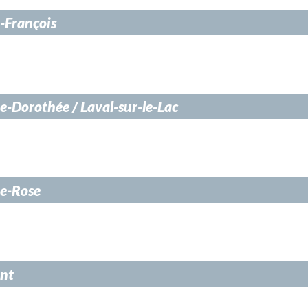
-François
e-Dorothée / Laval-sur-le-Lac
te-Rose
nt