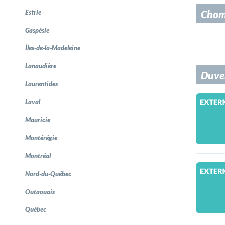
Chom
Estrie
Gaspésie
Îles-de-la-Madeleine
Lanaudière
Duve
Laurentides
Laval
Mauricie
Montérégie
Montréal
Nord-du-Québec
Outaouais
Québec