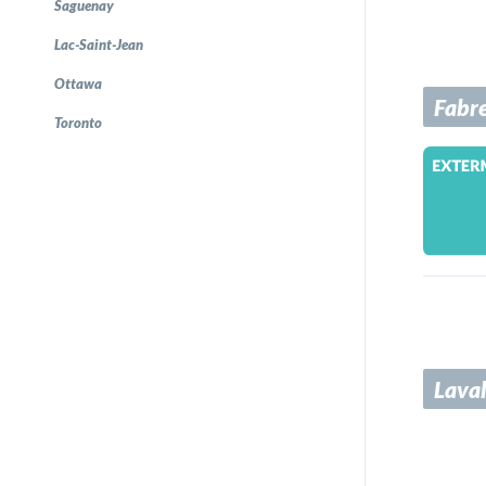
Saguenay
Lac-Saint-Jean
Ottawa
Fabre
Toronto
Laval