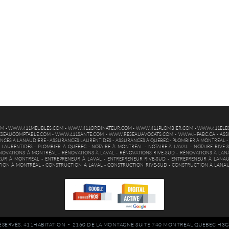
OM
-
WWW.411MEUBLES.COM
-
WWW.411ORDINATEUR.COM
-
WWW.411PLOMBIER.COM
-
WWW.411ELEC
SEAUCOMPTABLE.COM
-
WWW.411SANTE.COM
-
WWW.RESEAUAVOCATS.COM
-
WWW.HPABC.CA
-
ASS
NCES À LANAUDIÈRE
-
ASSURANCES LAURENTIDES
-
ASSURANCES À QUÉBEC
-
PLOMBIER À MONTRÉAL
 LAURENTIDES
-
PLOMBIER À QUÉBEC
-
NOTAIRE À MONTRÉAL
-
NOTAIRE À LAVAL
-
NOTAIRE RIVE-
NOVATIONS À MONTRÉAL
-
RÉNOVATIONS À LAVAL
-
RÉNOVATIONS RIVE-SUD
-
RÉNOVATIONS À LAN
EUR À MONTRÉAL
-
ENTREPRENEUR À LAVAL
-
ENTREPRENEUR RIVE-SUD
-
ENTREPRENEUR À LANAU
ION À MONTRÉAL
-
CONSTRUCTION À LAVAL
-
CONSTRUCTION RIVE-SUD
-
CONSTRUCTION À LANA
ÉSERVÉS. 411HABITATION - 2160 DE LA MONTAGNE SUITE 740 MONTREAL QUEBEC H3G 2T