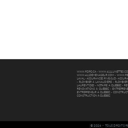
WWW.RDPQ.CA
-
WWW.411LUNETTES.C
WWW.411DEMENAGEUR.COM
-
WWW.RE
LAVAL
-
ASSURANCES RIVE-SUD
-
ASSURA
-
PLOMBIER À LANAUDIÈRE
-
PLOMBIER
LAURENTIDES
-
NOTAIRE À QUÉBEC
-
RÉ
RÉNOVATIONS À QUÉBEC
-
ENTREPREN
ENTREPRENEUR À QUÉBEC
-
CONSTRUCT
CONSTRUCTION À QUÉBEC
© 2026 - TOUS DROITS R