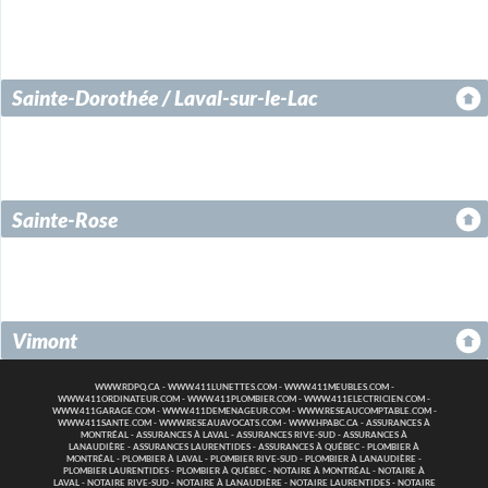
Sainte-Dorothée / Laval-sur-le-Lac
Sainte-Rose
Vimont
WWW.RDPQ.CA
-
WWW.411LUNETTES.COM
-
WWW.411MEUBLES.COM
-
WWW.411ORDINATEUR.COM
-
WWW.411PLOMBIER.COM
-
WWW.411ELECTRICIEN.COM
-
WWW.411GARAGE.COM
-
WWW.411DEMENAGEUR.COM
-
WWW.RESEAUCOMPTABLE.COM
-
WWW.411SANTE.COM
-
WWW.RESEAUAVOCATS.COM
-
WWW.HPABC.CA
-
ASSURANCES À
MONTRÉAL
-
ASSURANCES À LAVAL
-
ASSURANCES RIVE-SUD
-
ASSURANCES À
LANAUDIÈRE
-
ASSURANCES LAURENTIDES
-
ASSURANCES À QUÉBEC
-
PLOMBIER À
MONTRÉAL
-
PLOMBIER À LAVAL
-
PLOMBIER RIVE-SUD
-
PLOMBIER À LANAUDIÈRE
-
PLOMBIER LAURENTIDES
-
PLOMBIER À QUÉBEC
-
NOTAIRE À MONTRÉAL
-
NOTAIRE À
LAVAL
-
NOTAIRE RIVE-SUD
-
NOTAIRE À LANAUDIÈRE
-
NOTAIRE LAURENTIDES
-
NOTAIRE