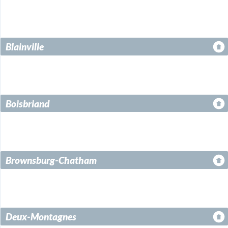
Sainte-Marthe-sur-le-Lac
Sainte-Sophie
Sainte-Thérèse
Val-David
Val-des-Lacs
Val-Morin
Blainville
Boisbriand
Brownsburg-Chatham
Deux-Montagnes