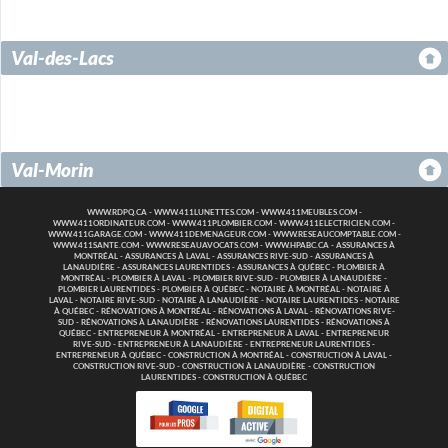
Val-des-Lacs
Val-Morin
WWW.RDPQ.CA
-
WWW.411LUNETTES.COM
-
WWW.411MEUBLES.COM
-
WWW.411ORDINATEUR.COM
-
WWW.411PLOMBIER.COM
-
WWW.411ELECTRICIEN.COM
-
WWW.411GARAGE.COM
-
WWW.411DEMENAGEUR.COM
-
WWW.RESEAUCOMPTABLE.COM
-
WWW.411SANTE.COM
-
WWW.RESEAUAVOCATS.COM
-
WWW.HPABC.CA
-
ASSURANCES À
MONTRÉAL
-
ASSURANCES À LAVAL
-
ASSURANCES RIVE-SUD
-
ASSURANCES À
LANAUDIÈRE
-
ASSURANCES LAURENTIDES
-
ASSURANCES À QUÉBEC
-
PLOMBIER À
MONTRÉAL
-
PLOMBIER À LAVAL
-
PLOMBIER RIVE-SUD
-
PLOMBIER À LANAUDIÈRE
-
PLOMBIER LAURENTIDES
-
PLOMBIER À QUÉBEC
-
NOTAIRE À MONTRÉAL
-
NOTAIRE À
LAVAL
-
NOTAIRE RIVE-SUD
-
NOTAIRE À LANAUDIÈRE
-
NOTAIRE LAURENTIDES
-
NOTAIRE
À QUÉBEC
-
RÉNOVATIONS À MONTRÉAL
-
RÉNOVATIONS À LAVAL
-
RÉNOVATIONS RIVE-
SUD
-
RÉNOVATIONS À LANAUDIÈRE
-
RÉNOVATIONS LAURENTIDES
-
RÉNOVATIONS À
QUÉBEC
-
ENTREPRENEUR À MONTRÉAL
-
ENTREPRENEUR À LAVAL
-
ENTREPRENEUR
RIVE-SUD
-
ENTREPRENEUR À LANAUDIÈRE
-
ENTREPRENEUR LAURENTIDES
-
ENTREPRENEUR À QUÉBEC
-
CONSTRUCTION À MONTRÉAL
-
CONSTRUCTION À LAVAL
-
CONSTRUCTION RIVE-SUD
-
CONSTRUCTION À LANAUDIÈRE
-
CONSTRUCTION
LAURENTIDES
-
CONSTRUCTION À QUÉBEC