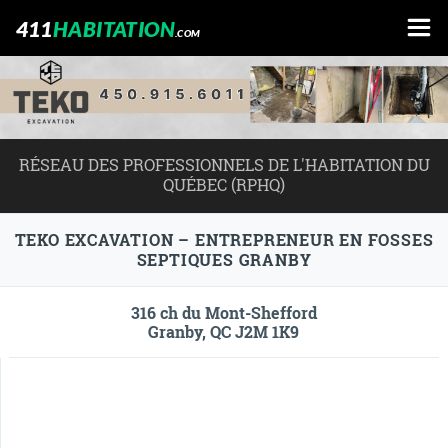
411
HABITATION
.COM
RÉSEAU DES PROFESSIONNELS DE L'HABITATION DU
QUÉBEC (RPHQ)
TEKO EXCAVATION – ENTREPRENEUR EN FOSSES
SEPTIQUES GRANBY
316 ch du Mont-Shefford
Granby, QC J2M 1K9