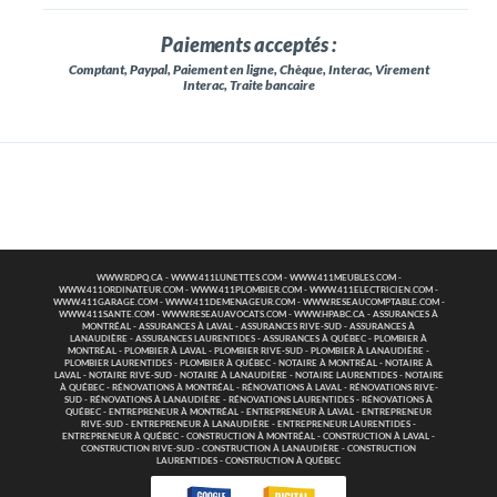
Paiements acceptés :
Comptant, Paypal, Paiement en ligne, Chèque, Interac, Virement
Interac, Traite bancaire
WWW.RDPQ.CA
-
WWW.411LUNETTES.COM
-
WWW.411MEUBLES.COM
-
WWW.411ORDINATEUR.COM
-
WWW.411PLOMBIER.COM
-
WWW.411ELECTRICIEN.COM
-
WWW.411GARAGE.COM
-
WWW.411DEMENAGEUR.COM
-
WWW.RESEAUCOMPTABLE.COM
-
WWW.411SANTE.COM
-
WWW.RESEAUAVOCATS.COM
-
WWW.HPABC.CA
-
ASSURANCES À
MONTRÉAL
-
ASSURANCES À LAVAL
-
ASSURANCES RIVE-SUD
-
ASSURANCES À
LANAUDIÈRE
-
ASSURANCES LAURENTIDES
-
ASSURANCES À QUÉBEC
-
PLOMBIER À
MONTRÉAL
-
PLOMBIER À LAVAL
-
PLOMBIER RIVE-SUD
-
PLOMBIER À LANAUDIÈRE
-
PLOMBIER LAURENTIDES
-
PLOMBIER À QUÉBEC
-
NOTAIRE À MONTRÉAL
-
NOTAIRE À
LAVAL
-
NOTAIRE RIVE-SUD
-
NOTAIRE À LANAUDIÈRE
-
NOTAIRE LAURENTIDES
-
NOTAIRE
À QUÉBEC
-
RÉNOVATIONS À MONTRÉAL
-
RÉNOVATIONS À LAVAL
-
RÉNOVATIONS RIVE-
SUD
-
RÉNOVATIONS À LANAUDIÈRE
-
RÉNOVATIONS LAURENTIDES
-
RÉNOVATIONS À
QUÉBEC
-
ENTREPRENEUR À MONTRÉAL
-
ENTREPRENEUR À LAVAL
-
ENTREPRENEUR
RIVE-SUD
-
ENTREPRENEUR À LANAUDIÈRE
-
ENTREPRENEUR LAURENTIDES
-
ENTREPRENEUR À QUÉBEC
-
CONSTRUCTION À MONTRÉAL
-
CONSTRUCTION À LAVAL
-
CONSTRUCTION RIVE-SUD
-
CONSTRUCTION À LANAUDIÈRE
-
CONSTRUCTION
LAURENTIDES
-
CONSTRUCTION À QUÉBEC