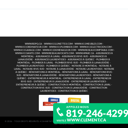
WWW.RDPQ.CA
-
WWW.411LUNETTES.COM
-
WWW.411MEUBLES.COM
-
WWW.411ORDINATEUR.COM
-
WWW.411PLOMBIER.COM
-
WWW.411ELECTRICIEN.COM
-
WWW.411GARAGE.COM
-
WWW.411DEMENAGEUR.COM
-
WWW.RESEAUCOMPTABLE.COM
-
WWW.411SANTE.COM
-
WWW.RESEAUAVOCATS.COM
-
WWW.HPABC.CA
-
ASSURANCES À
MONTRÉAL
-
ASSURANCES À LAVAL
-
ASSURANCES RIVE-SUD
-
ASSURANCES À
LANAUDIÈRE
-
ASSURANCES LAURENTIDES
-
ASSURANCES À QUÉBEC
-
PLOMBIER À
MONTRÉAL
-
PLOMBIER À LAVAL
-
PLOMBIER RIVE-SUD
-
PLOMBIER À LANAUDIÈRE
-
PLOMBIER LAURENTIDES
-
PLOMBIER À QUÉBEC
-
NOTAIRE À MONTRÉAL
-
NOTAIRE À
LAVAL
-
NOTAIRE RIVE-SUD
-
NOTAIRE À LANAUDIÈRE
-
NOTAIRE LAURENTIDES
-
NOTAIRE
À QUÉBEC
-
RÉNOVATIONS À MONTRÉAL
-
RÉNOVATIONS À LAVAL
-
RÉNOVATIONS RIVE-
SUD
-
RÉNOVATIONS À LANAUDIÈRE
-
RÉNOVATIONS LAURENTIDES
-
RÉNOVATIONS À
QUÉBEC
-
ENTREPRENEUR À MONTRÉAL
-
ENTREPRENEUR À LAVAL
-
ENTREPRENEUR
RIVE-SUD
-
ENTREPRENEUR À LANAUDIÈRE
-
ENTREPRENEUR LAURENTIDES
-
ENTREPRENEUR À QUÉBEC
-
CONSTRUCTION À MONTRÉAL
-
CONSTRUCTION À LAVAL
-
CONSTRUCTION RIVE-SUD
-
CONSTRUCTION À LANAUDIÈRE
-
CONSTRUCTION
LAURENTIDES
-
CONSTRUCTION À QUÉBEC
APPELEZ-NOUS
819-246-429
WWW.CLEMENT.CA
VISITEZ
© 2026 - TOUS DROITS RÉSERVÉS. 411HABITATION - 2160 DE LA MONTAGNE SUITE 740 MONTREAL QUEBEC H3G 2T3
TÉL. : (514) 673‑2806