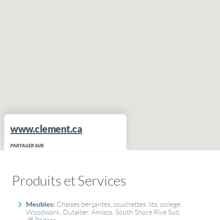
www.clement.ca
PARTAGER SUR
View Larger Map
Produits et Services
Meubles:
Chaises berçantes, couchettes, lits, college,
Woodwork, Dutailier, Amisco, South Shore Rive Sud,