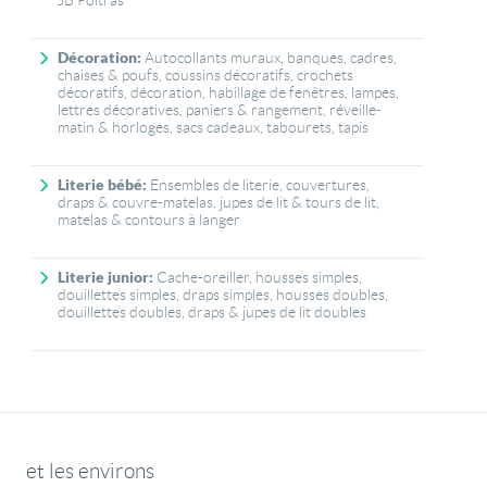
JB Poitras
Décoration:
Autocollants muraux, banques, cadres,
chaises & poufs, coussins décoratifs, crochets
décoratifs, décoration, habillage de fenêtres, lampes,
lettres décoratives, paniers & rangement, réveille-
matin & horloges, sacs cadeaux, tabourets, tapis
Literie bébé:
Ensembles de literie, couvertures,
draps & couvre-matelas, jupes de lit & tours de lit,
matelas & contours à langer
Literie junior:
Cache-oreiller, housses simples,
douillettes simples, draps simples, housses doubles,
douillettes doubles, draps & jupes de lit doubles
et les environs