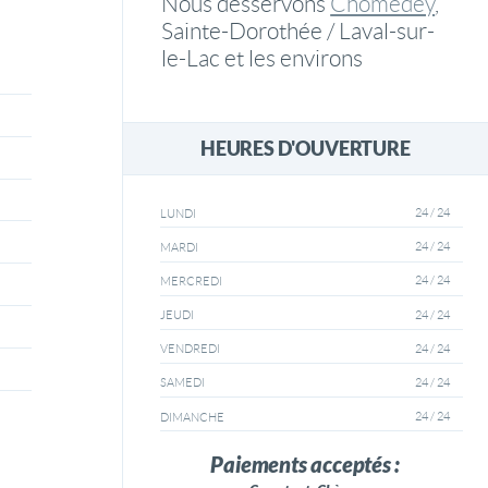
Nous desservons
Chomedey
,
Sainte-Dorothée / Laval-sur-
le-Lac et les environs
HEURES D'OUVERTURE
24 / 24
LUNDI
24 / 24
MARDI
24 / 24
MERCREDI
24 / 24
JEUDI
24 / 24
VENDREDI
24 / 24
SAMEDI
24 / 24
DIMANCHE
Paiements acceptés :