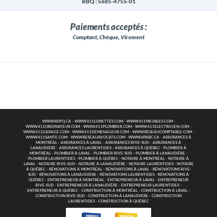
RBQ : 5685-4755-01
Paiements acceptés :
Comptant, Chèque, Virement
WWW.RDPQ.CA
-
WWW.411LUNETTES.COM
-
WWW.411MEUBLES.COM
-
WWW.411ORDINATEUR.COM
-
WWW.411PLOMBIER.COM
-
WWW.411ELECTRICIEN.COM
-
WWW.411GARAGE.COM
-
WWW.411DEMENAGEUR.COM
-
WWW.RESEAUCOMPTABLE.COM
-
WWW.411SANTE.COM
-
WWW.RESEAUAVOCATS.COM
-
WWW.HPABC.CA
-
ASSURANCES À
MONTRÉAL
-
ASSURANCES À LAVAL
-
ASSURANCES RIVE-SUD
-
ASSURANCES À
LANAUDIÈRE
-
ASSURANCES LAURENTIDES
-
ASSURANCES À QUÉBEC
-
PLOMBIER À
MONTRÉAL
-
PLOMBIER À LAVAL
-
PLOMBIER RIVE-SUD
-
PLOMBIER À LANAUDIÈRE
-
PLOMBIER LAURENTIDES
-
PLOMBIER À QUÉBEC
-
NOTAIRE À MONTRÉAL
-
NOTAIRE À
LAVAL
-
NOTAIRE RIVE-SUD
-
NOTAIRE À LANAUDIÈRE
-
NOTAIRE LAURENTIDES
-
NOTAIRE
À QUÉBEC
-
RÉNOVATIONS À MONTRÉAL
-
RÉNOVATIONS À LAVAL
-
RÉNOVATIONS RIVE-
SUD
-
RÉNOVATIONS À LANAUDIÈRE
-
RÉNOVATIONS LAURENTIDES
-
RÉNOVATIONS À
QUÉBEC
-
ENTREPRENEUR À MONTRÉAL
-
ENTREPRENEUR À LAVAL
-
ENTREPRENEUR
RIVE-SUD
-
ENTREPRENEUR À LANAUDIÈRE
-
ENTREPRENEUR LAURENTIDES
-
ENTREPRENEUR À QUÉBEC
-
CONSTRUCTION À MONTRÉAL
-
CONSTRUCTION À LAVAL
-
CONSTRUCTION RIVE-SUD
-
CONSTRUCTION À LANAUDIÈRE
-
CONSTRUCTION
LAURENTIDES
-
CONSTRUCTION À QUÉBEC